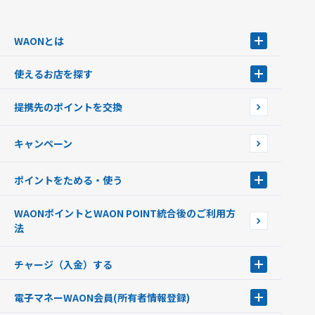
WAONとは
WAONとは
使えるお店を探す
WAONを申込む
使えるお店を探す
WAONの基本
提携先のポイントを交換
店舗検索
インターネット上でのお買い物について（ネット決済）
WAONで使えるネットショップ・サービスを探す
キャンペーン
イオン銀行ATM設置場所
ポイントをためる・使う
ポイントをためる・使う
WAONポイントとWAON POINT統合後のご利用方
ポイントの有効期限について
法
チャージ（入金）する
チャージ（入金）する
電子マネーWAON会員
(所有者情報登録)
現金でチャージする