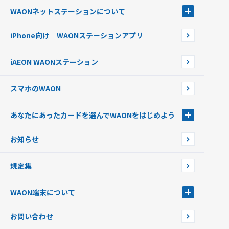
電子マネーWAON会員
クレジットカードでチャージする
WAONネットステーション
について
WAON POINTサービス会員登録に伴う個人データの共同利用のお知
銀行口座・ATMからチャージする
WAONネットステーション
らせ
オートチャージ
iPhone向け WAONステーションアプリ
WAONネットステーションWAON端末について
ポイントからチャージする
外貨からチャージする
iAEON WAONステーション
チャージ上限金額の変更について
スマホのWAON
あなたにあったカードを選んでWAONをはじめよう
あなたにあったカードを選んでWAONをはじめよう
お知らせ
フードバンク応援WAON
日本の国立公園WAON
規定集
ご当地WAON
サッカー大好きWAON
WAON端末について
G.G WAON
JMB WAON
WAON端末について
お問い合わせ
WAONカード・WAONカードプラス
WAONネットステーション