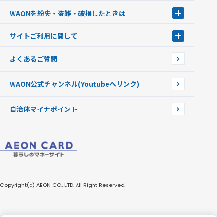
キャッシュカード一体型・クレジットカード一体型
WAONステーション
WAONを紛失・盗難・破損したときは
モバイルWAON
新型WAONステーション
Apple PayのWAON
イオン銀行ATM
WAONを紛失・盗難・破損したときは
サイトご利用に関して
提携WAONカード
WAONチャージャーmini
WAONカードの拾得について
新型WAONチャージ機
サイトご利用に関して
よくあるご質問
企業情報
サイトご利用規約
WAON公式チャンネル
(Youtubeへリンク)
自治体マイナポイント
Copyright(c) AEON CO., LTD. All Right Reserved.