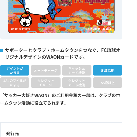
サポーターとクラブ・ホームタウンをつなぐ、FC琉球オ
リジナルデザインのWAONカードです。
ポイントが
キャッシュ
オートチャージ
地域活動
たまる
カード機能
JALのマイルが
クレジット
クレジット
55歳以上
たまる
チャージ
カード機能
「サッカー大好きWAON」のご利用金額の一部は、クラブのホ
ームタウン活動に役立てられます。
発行元