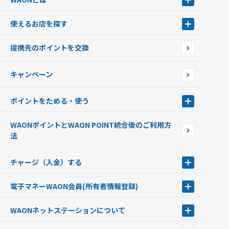
WAONとは
使えるお店を探す
WAONを申込む
使えるお店を探す
WAONの基本
提携先のポイントを交換
店舗検索
インターネット上でのお買い物について（ネット決済）
WAONで使えるネットショップ・サービスを探す
キャンペーン
イオン銀行ATM設置場所
ポイントをためる・使う
ポイントをためる・使う
WAONポイントとWAON POINT統合後のご利用方
ポイントの有効期限について
法
チャージ（入金）する
チャージ（入金）する
電子マネーWAON会員
(所有者情報登録)
現金でチャージする
電子マネーWAON会員
クレジットカードでチャージする
WAONネットステーション
について
WAON POINTサービス会員登録に伴う個人データの共同利用のお知
銀行口座・ATMからチャージする
WAONネットステーション
らせ
オートチャージ