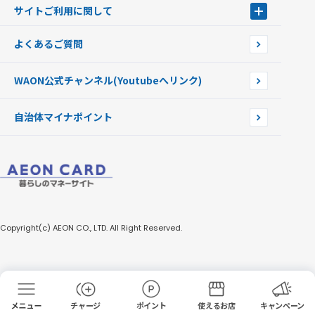
WAONを紛失・盗難・破損したときは
サイトご利用に関して
提携WAONカード
WAONチャージャーmini
WAONカードの拾得について
新型WAONチャージ機
サイトご利用に関して
よくあるご質問
企業情報
サイトご利用規約
WAON公式チャンネル
(Youtubeへリンク)
自治体マイナポイント
Copyright(c) AEON CO., LTD. All Right Reserved.
チャージ
ポイント
使えるお店
キャンペーン