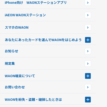
iPhone向け WAONステーションアプリ
WAONネットステーションWAON端末について
ポイントからチャージする
外貨からチャージする
iAEON WAONステーション
チャージ上限金額の変更について
スマホのWAON
あなたにあったカードを選んでWAONをはじめよう
あなたにあったカードを選んでWAONをはじめよう
お知らせ
フードバンク応援WAON
日本の国立公園WAON
規定集
ご当地WAON
サッカー大好きWAON
WAON端末について
G.G WAON
JMB WAON
WAON端末について
お問い合わせ
WAONカード・WAONカードプラス
WAONネットステーション
キャッシュカード一体型・クレジットカード一体型
WAONステーション
WAONを紛失・盗難・破損したときは
モバイルWAON
新型WAONステーション
Apple PayのWAON
イオン銀行ATM