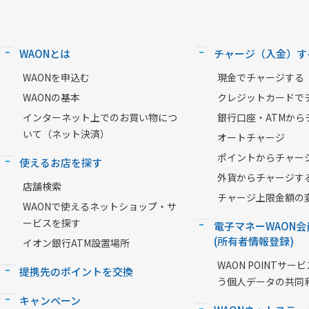
WAONとは
チャージ（入金）す
WAONを申込む
現金でチャージする
WAONの基本
クレジットカードで
インターネット上でのお買い物につ
銀行口座・ATMから
いて（ネット決済）
オートチャージ
ポイントからチャー
使えるお店を探す
外貨からチャージす
店舗検索
チャージ上限金額の
WAONで使えるネットショップ・サ
ービスを探す
電子マネーWAON会
(所有者情報登録)
イオン銀行ATM設置場所
WAON POINTサ
提携先のポイントを交換
う個人データの共同
キャンペーン