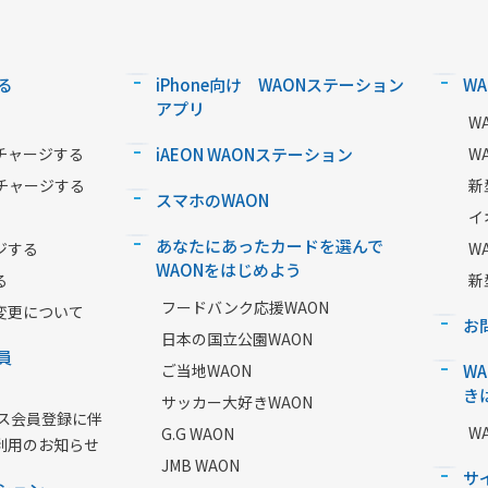
る
iPhone向け WAONステーション
W
アプリ
W
チャージする
iAEON WAONステーション
W
チャージする
新
スマホのWAON
イ
あなたにあったカードを選んで
ジする
W
WAONをはじめよう
る
新
フードバンク応援WAON
変更について
お
日本の国立公園WAON
員
ご当地WAON
W
き
サッカー大好きWAON
ービス会員登録に伴
W
G.G WAON
利用のお知らせ
JMB WAON
サ