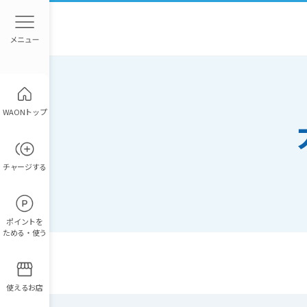
WAONトップ
チャージ
する
ポイント
を
ためる・使う
使えるお店