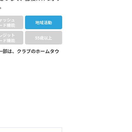
。
ャッシュ
地域活動
ード機能
レジット
55歳以上
ード機能
一部は、クラブのホームタウ