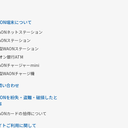
AON端末について
AONネットステーション
AONステーション
型WAONステーション
オン銀行ATM
AONチャージャーmini
型WAONチャージ機
問い合わせ
AONを紛失・盗難・破損したと
は
AONカードの拾得について
イトご利用に関して