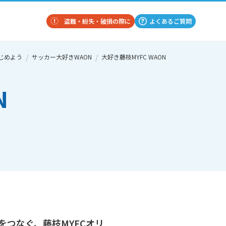
盗難・紛失・破損の際に
よくあるご質問
じめよう
サッカー大好きWAON
大好き藤枝MYFC WAON
N
をつなぐ、藤枝MYFCオリ