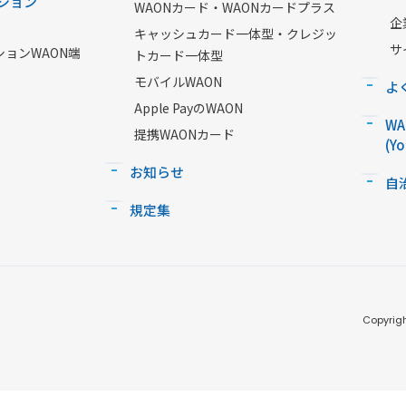
ション
WAONカード・WAONカードプラス
企
キャッシュカード一体型・クレジッ
サ
ションWAON端
トカード一体型
モバイルWAON
よ
Apple PayのWAON
W
提携WAONカード
(Y
お知らせ
自
規定集
Copyrigh