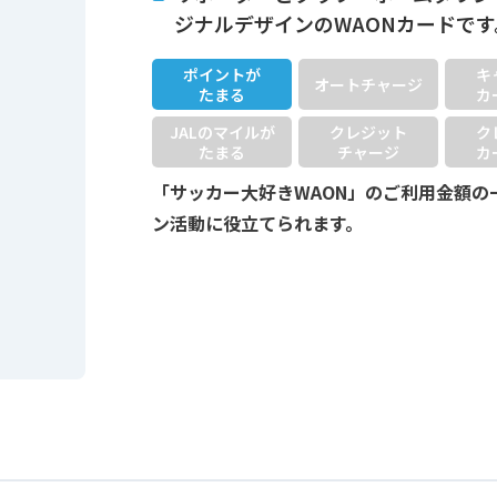
ジナルデザインのWAONカードです
ポイントが
キ
オートチャージ
たまる
カ
JALのマイルが
クレジット
ク
たまる
チャージ
カ
「サッカー大好きWAON」のご利用金額の
ン活動に役立てられます。