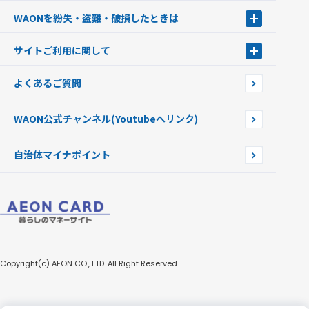
キャッシュカード一体型・クレジットカード一体型
WAONステーション
WAONを紛失・盗難・破損したときは
モバイルWAON
新型WAONステーション
Apple PayのWAON
イオン銀行ATM
WAONを紛失・盗難・破損したときは
サイトご利用に関して
提携WAONカード
WAONチャージャーmini
WAONカードの拾得について
新型WAONチャージ機
サイトご利用に関して
よくあるご質問
企業情報
サイトご利用規約
WAON公式チャンネル
(Youtubeへリンク)
自治体マイナポイント
Copyright(c) AEON CO., LTD. All Right Reserved.