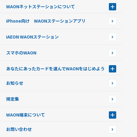
電子マネーWAON会員
クレジットカードでチャージする
WAONネットステーション
について
WAON POINTサービス会員登録に伴う個人データの共同利用のお知
銀行口座・ATMからチャージする
WAONネットステーション
らせ
オートチャージ
iPhone向け WAONステーションアプリ
WAONネットステーションWAON端末について
ポイントからチャージする
外貨からチャージする
iAEON WAONステーション
チャージ上限金額の変更について
スマホのWAON
あなたにあったカードを選んでWAONをはじめよう
あなたにあったカードを選んでWAONをはじめよう
お知らせ
フードバンク応援WAON
日本の国立公園WAON
規定集
ご当地WAON
サッカー大好きWAON
WAON端末について
G.G WAON
JMB WAON
WAON端末について
お問い合わせ
WAONカード・WAONカードプラス
WAONネットステーション