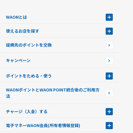
WAONとは
WAONとは
使えるお店を探す
WAONを申込む
使えるお店を探す
WAONの基本
提携先のポイントを交換
店舗検索
インターネット上でのお買い物について（ネット決済）
WAONで使えるネットショップ・サービスを探す
キャンペーン
イオン銀行ATM設置場所
ポイントをためる・使う
ポイントをためる・使う
WAONポイントとWAON POINT統合後のご利用方
ポイントの有効期限について
法
チャージ（入金）する
チャージ（入金）する
電子マネーWAON会員
(所有者情報登録)
現金でチャージする