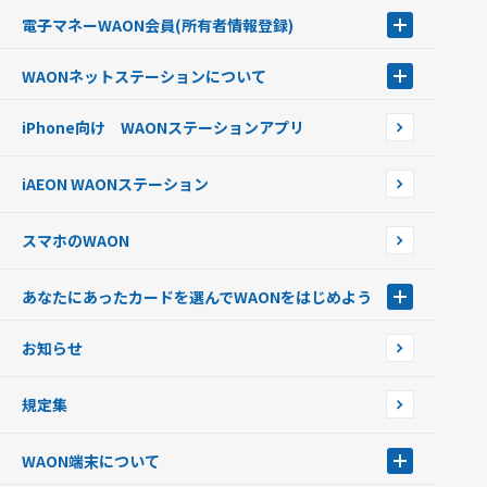
チャージ（入金）する
電子マネーWAON会員
(所有者情報登録)
現金でチャージする
電子マネーWAON会員
クレジットカードでチャージする
WAONネットステーション
について
WAON POINTサービス会員登録に伴う個人データの共同利用のお知
銀行口座・ATMからチャージする
WAONネットステーション
らせ
オートチャージ
iPhone向け WAONステーションアプリ
WAONネットステーションWAON端末について
ポイントからチャージする
外貨からチャージする
iAEON WAONステーション
チャージ上限金額の変更について
スマホのWAON
あなたにあったカードを選んでWAONをはじめよう
あなたにあったカードを選んでWAONをはじめよう
お知らせ
フードバンク応援WAON
日本の国立公園WAON
規定集
ご当地WAON
サッカー大好きWAON
WAON端末について
G.G WAON