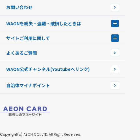
JMB WAON
WAON端末について
お問い合わせ
WAONカード・WAONカードプラス
WAONネットステーション
キャッシュカード一体型・クレジットカード一体型
WAONステーション
WAONを紛失・盗難・破損したときは
モバイルWAON
新型WAONステーション
Apple PayのWAON
イオン銀行ATM
WAONを紛失・盗難・破損したときは
サイトご利用に関して
提携WAONカード
WAONチャージャーmini
WAONカードの拾得について
新型WAONチャージ機
サイトご利用に関して
よくあるご質問
企業情報
サイトご利用規約
WAON公式チャンネル
(Youtubeへリンク)
自治体マイナポイント
Copyright(c) AEON CO., LTD. All Right Reserved.