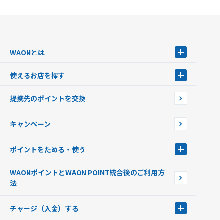
WAONとは
WAONとは
使えるお店を探す
WAONを申込む
使えるお店を探す
WAONの基本
提携先のポイントを交換
店舗検索
インターネット上でのお買い物について（ネット決済）
WAONで使えるネットショップ・サービスを探す
キャンペーン
イオン銀行ATM設置場所
ポイントをためる・使う
ポイントをためる・使う
WAONポイントとWAON POINT統合後のご利用方
ポイントの有効期限について
法
チャージ（入金）する