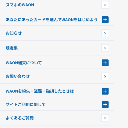
スマホのWAON
あなたにあったカードを選んでWAONをはじめよう
あなたにあったカードを選んでWAONをはじめよう
お知らせ
フードバンク応援WAON
日本の国立公園WAON
規定集
ご当地WAON
サッカー大好きWAON
WAON端末について
G.G WAON
JMB WAON
WAON端末について
お問い合わせ
WAONカード・WAONカードプラス
WAONネットステーション
キャッシュカード一体型・クレジットカード一体型
WAONステーション
WAONを紛失・盗難・破損したときは
モバイルWAON
新型WAONステーション
Apple PayのWAON
イオン銀行ATM
WAONを紛失・盗難・破損したときは
サイトご利用に関して
提携WAONカード
WAONチャージャーmini
WAONカードの拾得について
新型WAONチャージ機
サイトご利用に関して
よくあるご質問
企業情報
サイトご利用規約