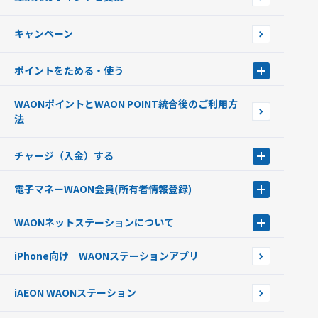
店舗検索
インターネット上でのお買い物について（ネット決済）
WAONで使えるネットショップ・サービスを探す
キャンペーン
イオン銀行ATM設置場所
ポイントをためる・使う
ポイントをためる・使う
WAONポイントとWAON POINT統合後のご利用方
ポイントの有効期限について
法
チャージ（入金）する
チャージ（入金）する
電子マネーWAON会員
(所有者情報登録)
現金でチャージする
電子マネーWAON会員
クレジットカードでチャージする
WAONネットステーション
について
WAON POINTサービス会員登録に伴う個人データの共同利用のお知
銀行口座・ATMからチャージする
WAONネットステーション
らせ
オートチャージ
iPhone向け WAONステーションアプリ
WAONネットステーションWAON端末について
ポイントからチャージする
外貨からチャージする
iAEON WAONステーション
チャージ上限金額の変更について