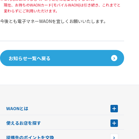
現在、お持ちのWAONカード(モバイルWAON)は引き続き、これまでと
変わらずにご利用いただけます。
今後とも電子マネーWAONを宜しくお願いいたします。
お知らせ一覧へ戻る
WAONとは
WAONとは
使えるお店を探す
WAONを申込む
使えるお店を探す
WAONの基本
提携先のポイントを交換