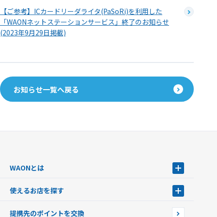
【ご参考】ICカードリーダライタ(PaSoRi)を利用した
「WAONネットステーションサービス」終了のお知らせ
(2023年9月29日掲載)
お知らせ一覧へ戻る
WAONとは
WAONとは
使えるお店を探す
WAONを申込む
使えるお店を探す
WAONの基本
提携先のポイントを交換