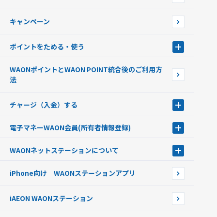
店舗検索
インターネット上でのお買い物について（ネット決済）
WAONで使えるネットショップ・サービスを探す
キャンペーン
イオン銀行ATM設置場所
ポイントをためる・使う
ポイントをためる・使う
WAONポイントとWAON POINT統合後のご利用方
ポイントの有効期限について
法
チャージ（入金）する
チャージ（入金）する
電子マネーWAON会員
(所有者情報登録)
現金でチャージする
電子マネーWAON会員
クレジットカードでチャージする
WAONネットステーション
について
WAON POINTサービス会員登録に伴う個人データの共同利用のお知
銀行口座・ATMからチャージする
WAONネットステーション
らせ
オートチャージ
iPhone向け WAONステーションアプリ
WAONネットステーションWAON端末について
ポイントからチャージする
外貨からチャージする
iAEON WAONステーション
チャージ上限金額の変更について