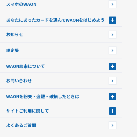
スマホのWAON
あなたにあったカードを選んでWAONをはじめよう
あなたにあったカードを選んでWAONをはじめよう
お知らせ
フードバンク応援WAON
日本の国立公園WAON
規定集
ご当地WAON
サッカー大好きWAON
WAON端末について
G.G WAON
JMB WAON
WAON端末について
お問い合わせ
WAONカード・WAONカードプラス
WAONネットステーション
キャッシュカード一体型・クレジットカード一体型
WAONステーション
WAONを紛失・盗難・破損したときは
モバイルWAON
新型WAONステーション
Apple PayのWAON
イオン銀行ATM
WAONを紛失・盗難・破損したときは
サイトご利用に関して
提携WAONカード
WAONチャージャーmini
WAONカードの拾得について
新型WAONチャージ機
サイトご利用に関して
よくあるご質問
企業情報
サイトご利用規約