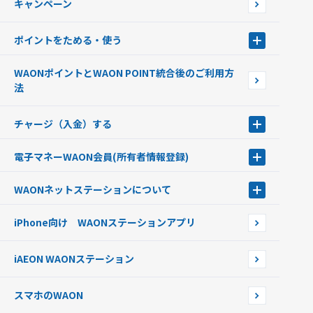
キャンペーン
イオン銀行ATM設置場所
ポイントをためる・使う
ポイントをためる・使う
WAONポイントとWAON POINT統合後のご利用方
ポイントの有効期限について
法
チャージ（入金）する
チャージ（入金）する
電子マネーWAON会員
(所有者情報登録)
現金でチャージする
電子マネーWAON会員
クレジットカードでチャージする
WAONネットステーション
について
WAON POINTサービス会員登録に伴う個人データの共同利用のお知
銀行口座・ATMからチャージする
WAONネットステーション
らせ
オートチャージ
iPhone向け WAONステーションアプリ
WAONネットステーションWAON端末について
ポイントからチャージする
外貨からチャージする
iAEON WAONステーション
チャージ上限金額の変更について
スマホのWAON