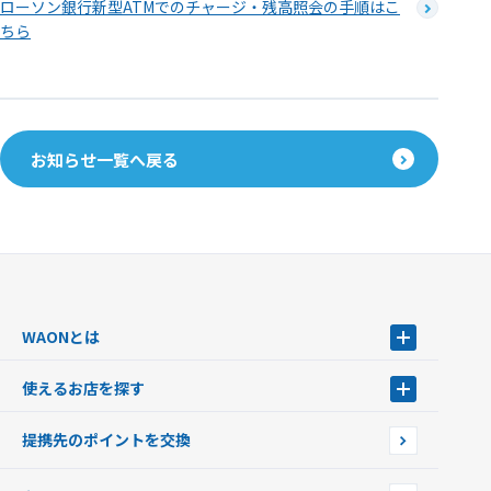
ローソン銀行新型ATMでのチャージ・残高照会の手順はこ
ちら
お知らせ一覧へ戻る
WAONとは
WAONとは
使えるお店を探す
WAONを申込む
使えるお店を探す
WAONの基本
提携先のポイントを交換
店舗検索
インターネット上でのお買い物について（ネット決済）
WAONで使えるネットショップ・サービスを探す