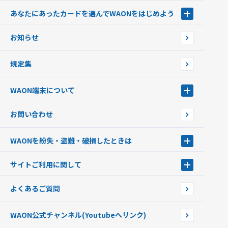
あなたにあったカードを選んでWAONをはじめよう
あなたにあったカードを選んでWAONをはじめよう
お知らせ
フードバンク応援WAON
日本の国立公園WAON
規定集
ご当地WAON
サッカー大好きWAON
WAON端末について
G.G WAON
JMB WAON
WAON端末について
お問い合わせ
WAONカード・WAONカードプラス
WAONネットステーション
キャッシュカード一体型・クレジットカード一体型
WAONステーション
WAONを紛失・盗難・破損したときは
モバイルWAON
新型WAONステーション
Apple PayのWAON
イオン銀行ATM
WAONを紛失・盗難・破損したときは
サイトご利用に関して
提携WAONカード
WAONチャージャーmini
WAONカードの拾得について
新型WAONチャージ機
サイトご利用に関して
よくあるご質問
企業情報
サイトご利用規約
WAON公式チャンネル
(Youtubeへリンク)