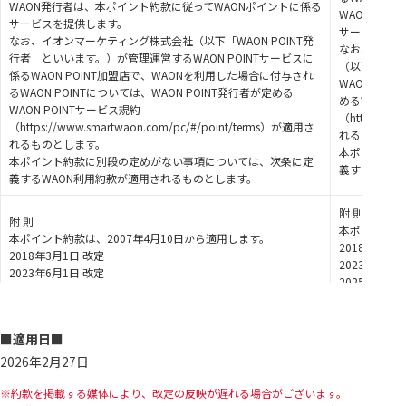
WAON発行者は、本ポイント約款に従ってWAONポイントに係る
WAON発行
サービスを提供します。
サービスを提
なお、イオンマーケティング株式会社（以下「WAON POINT発
なお、付与さ
行者」といいます。）が管理運営するWAON POINTサービスに
（以下「WAO
係るWAON POINT加盟店で、WAONを利用した場合に付与され
WAON PO
るWAON POINTについては、WAON POINT発行者が定める
めるWAON 
WAON POINTサービス規約
（https://w
（https://www.smartwaon.com/pc/#/point/terms）が適用さ
れるものとし
れるものとします。
本ポイント約
本ポイント約款に別段の定めがない事項については、次条に定
義するWAO
義するWAON利用約款が適用されるものとします。
附 則
附 則
本ポイント約
本ポイント約款は、2007年4月10日から適用します。
2018年3月1
2018年3月1日 改定
2023年6月1
2023年6月1日 改定
2025年2月2
2025年2月28日 改定
2026年2月2
■適用日
■
2026年2月27日
約款を掲載する媒体により、改定の反映が遅れる場合がございます。