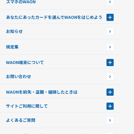
スマホのWAON
あなたにあったカードを選んでWAONをはじめよう
あなたにあったカードを選んでWAONをはじめよう
お知らせ
フードバンク応援WAON
日本の国立公園WAON
規定集
ご当地WAON
サッカー大好きWAON
WAON端末について
G.G WAON
JMB WAON
WAON端末について
お問い合わせ
WAONカード・WAONカードプラス
WAONネットステーション
キャッシュカード一体型・クレジットカード一体型
WAONステーション
WAONを紛失・盗難・破損したときは
モバイルWAON
新型WAONステーション
Apple PayのWAON
イオン銀行ATM
WAONを紛失・盗難・破損したときは
サイトご利用に関して
提携WAONカード
WAONチャージャーmini
WAONカードの拾得について
新型WAONチャージ機
サイトご利用に関して
よくあるご質問
企業情報
サイトご利用規約