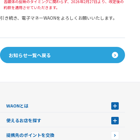
各媒体の反映のタイミングに関わらず、2026年2月27日より、改定後の
約款を適用させていただきます。
引き続き、電子マネーWAONをよろしくお願いいたします。
お知らせ一覧へ戻る
WAONとは
WAONとは
使えるお店を探す
WAONを申込む
使えるお店を探す
WAONの基本
提携先のポイントを交換
店舗検索
インターネット上でのお買い物について（ネット決済）