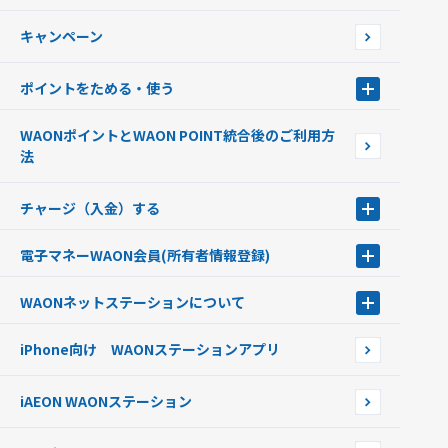
WAONで使えるネットショップ・サービスを探す
キャンペーン
イオン銀行ATM設置場所
ポイントをためる・使う
ポイントをためる・使う
WAONポイントとWAON POINT統合後のご利用方
ポイントの有効期限について
法
チャージ（入金）する
チャージ（入金）する
電子マネーWAON会員
(所有者情報登録)
現金でチャージする
電子マネーWAON会員
クレジットカードでチャージする
WAONネットステーション
について
WAON POINTサービス会員登録に伴う個人データの共同利用のお知
銀行口座・ATMからチャージする
WAONネットステーション
らせ
オートチャージ
iPhone向け WAONステーションアプリ
WAONネットステーションWAON端末について
ポイントからチャージする
外貨からチャージする
iAEON WAONステーション
チャージ上限金額の変更について