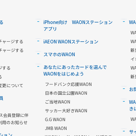
る
iPhone向け WAONステーション
W
アプリ
W
チャージする
iAEON WAONステーション
W
チャージする
新
スマホのWAON
イ
あなたにあったカードを選んで
ジする
W
WAONをはじめよう
る
新
フードバンク応援WAON
変更について
お
日本の国立公園WAON
員
ご当地WAON
W
き
サッカー大好きWAON
ービス会員登録に伴
W
G.G WAON
利用のお知らせ
JMB WAON
サ
ション