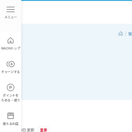
W
WAONトップ
チャージ
する
ポイント
を
ためる・使う
使えるお店
2026年3月10日 更新
重要