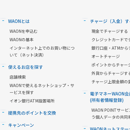
WAONとは
チャージ（入金）す
WAONを申込む
現金でチャージする
WAONの基本
クレジットカードで
インターネット上でのお買い物につ
銀行口座・ATMから
いて（ネット決済）
オートチャージ
ポイントからチャー
使えるお店を探す
外貨からチャージす
店舗検索
チャージ上限金額の
WAONで使えるネットショップ・サ
ービスを探す
電子マネーWAON会
(所有者情報登録)
イオン銀行ATM設置場所
WAON POINTサ
提携先のポイントを交換
う個人データの共同
キャンペーン
WAONネットステー