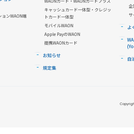
WAONカード・WAONカードプラス
企
キャッシュカード一体型・クレジッ
サ
ションWAON端
トカード一体型
モバイルWAON
よ
Apple PayのWAON
W
提携WAONカード
(Y
お知らせ
自
規定集
Copyrigh