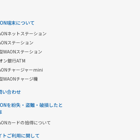
AON端末について
AONネットステーション
AONステーション
型WAONステーション
オン銀行ATM
AONチャージャーmini
型WAONチャージ機
問い合わせ
AONを紛失・盗難・破損したと
は
AONカードの拾得について
イトご利用に関して