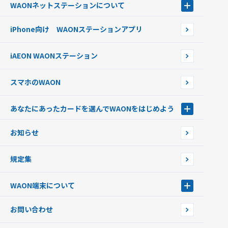
WAONネットステーション
について
WAON POINTサービス会員登録に伴う個人データの共同利用のお知
銀行口座・ATMからチャージする
WAONネットステーション
らせ
オートチャージ
iPhone向け WAONステーションアプリ
WAONネットステーションWAON端末について
ポイントからチャージする
外貨からチャージする
iAEON WAONステーション
チャージ上限金額の変更について
スマホのWAON
あなたにあったカードを選んでWAONをはじめよう
あなたにあったカードを選んでWAONをはじめよう
お知らせ
フードバンク応援WAON
日本の国立公園WAON
規定集
ご当地WAON
サッカー大好きWAON
WAON端末について
G.G WAON
JMB WAON
WAON端末について
お問い合わせ
WAONカード・WAONカードプラス
WAONネットステーション
キャッシュカード一体型・クレジットカード一体型
WAONステーション