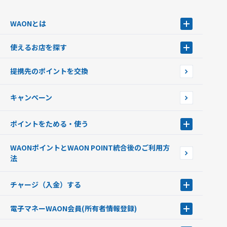
WAONとは
WAONとは
使えるお店を探す
WAONを申込む
使えるお店を探す
WAONの基本
提携先のポイントを交換
店舗検索
インターネット上でのお買い物について（ネット決済）
WAONで使えるネットショップ・サービスを探す
キャンペーン
イオン銀行ATM設置場所
ポイントをためる・使う
ポイントをためる・使う
WAONポイントとWAON POINT統合後のご利用方
ポイントの有効期限について
法
チャージ（入金）する
チャージ（入金）する
電子マネーWAON会員
(所有者情報登録)
現金でチャージする
電子マネーWAON会員
クレジットカードでチャージする