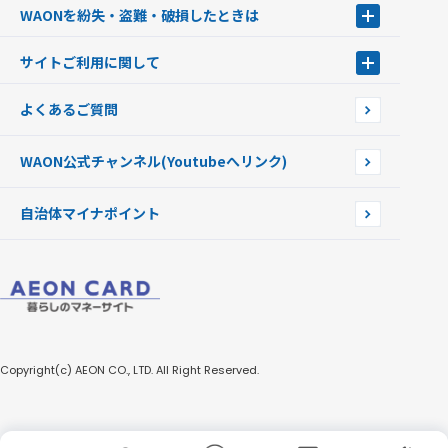
WAONを紛失・盗難・破損したときは
モバイルWAON
新型WAONステーション
Apple PayのWAON
イオン銀行ATM
WAONを紛失・盗難・破損したときは
サイトご利用に関して
提携WAONカード
WAONチャージャーmini
WAONカードの拾得について
新型WAONチャージ機
サイトご利用に関して
よくあるご質問
企業情報
サイトご利用規約
WAON公式チャンネル
(Youtubeへリンク)
自治体マイナポイント
Copyright(c) AEON CO., LTD. All Right Reserved.