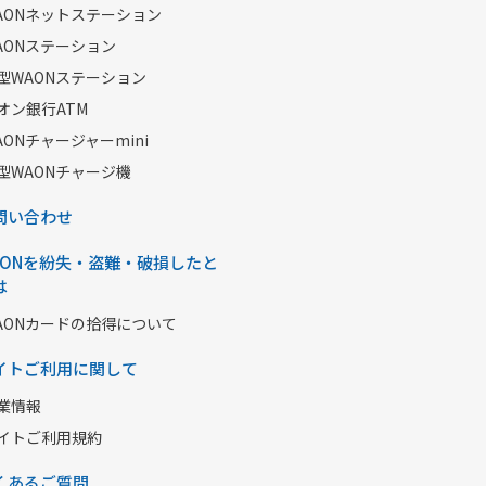
AONネットステーション
AONステーション
型WAONステーション
オン銀行ATM
AONチャージャーmini
型WAONチャージ機
問い合わせ
AONを紛失・盗難・破損したと
は
AONカードの拾得について
イトご利用に関して
業情報
イトご利用規約
くあるご質問