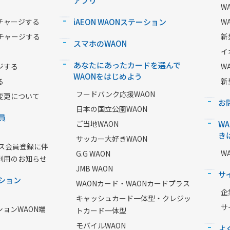
アプリ
W
チャージする
iAEON WAONステーション
W
チャージする
新
スマホのWAON
イ
あなたにあったカードを選んで
ジする
W
WAONをはじめよう
る
新
フードバンク応援WAON
変更について
お
日本の国立公園WAON
員
ご当地WAON
W
き
サッカー大好きWAON
ービス会員登録に伴
W
G.G WAON
利用のお知らせ
JMB WAON
サ
ション
WAONカード・WAONカードプラス
企
キャッシュカード一体型・クレジッ
サ
ションWAON端
トカード一体型
モバイルWAON
よ