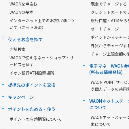
WAONを申込む
現金でチャージする
WAONの基本
クレジットカードで
インターネット上でのお買い物につ
銀行口座・ATMから
いて（ネット決済）
オートチャージ
ポイントからチャー
使えるお店を探す
外貨からチャージす
店舗検索
チャージ上限金額の
WAONで使えるネットショップ・サ
ービスを探す
電子マネーWAON会
(所有者情報登録)
イオン銀行ATM設置場所
WAON POINTサ
提携先のポイントを交換
う個人データの共同
キャンペーン
WAONネットステー
について
ポイントをためる・使う
WAONネットステー
ポイントの有効期限について
末について