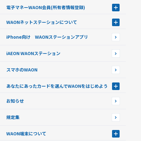
チャージ（入金）する
電子マネーWAON会員
(所有者情報登録)
現金でチャージする
電子マネーWAON会員
クレジットカードでチャージする
WAONネットステーション
について
WAON POINTサービス会員登録に伴う個人データの共同利用のお知
銀行口座・ATMからチャージする
WAONネットステーション
らせ
オートチャージ
iPhone向け WAONステーションアプリ
WAONネットステーションWAON端末について
ポイントからチャージする
外貨からチャージする
iAEON WAONステーション
チャージ上限金額の変更について
スマホのWAON
あなたにあったカードを選んでWAONをはじめよう
あなたにあったカードを選んでWAONをはじめよう
お知らせ
フードバンク応援WAON
日本の国立公園WAON
規定集
ご当地WAON
サッカー大好きWAON
WAON端末について
G.G WAON