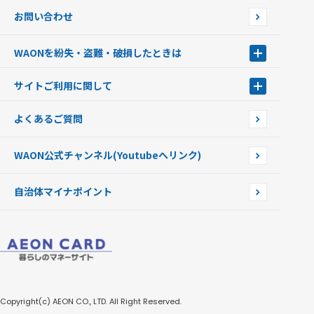
JMB WAON
WAON端末について
お問い合わせ
WAONカード・WAONカードプラス
WAONネットステーション
キャッシュカード一体型・クレジットカード一体型
WAONステーション
WAONを紛失・盗難・破損したときは
モバイルWAON
新型WAONステーション
Apple PayのWAON
イオン銀行ATM
WAONを紛失・盗難・破損したときは
サイトご利用に関して
提携WAONカード
WAONチャージャーmini
WAONカードの拾得について
新型WAONチャージ機
サイトご利用に関して
よくあるご質問
企業情報
サイトご利用規約
WAON公式チャンネル
(Youtubeへリンク)
自治体マイナポイント
Copyright(c) AEON CO., LTD. All Right Reserved.