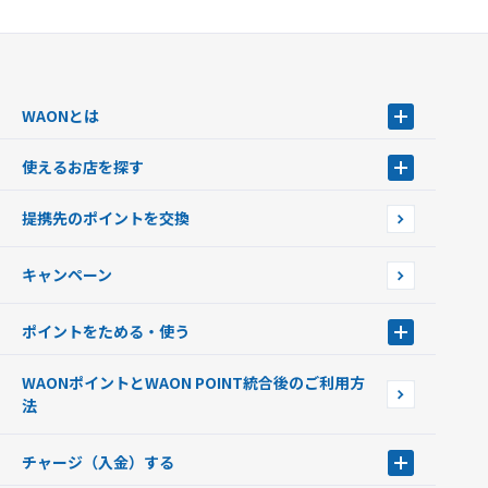
WAONとは
WAONとは
使えるお店を探す
WAONを申込む
使えるお店を探す
WAONの基本
提携先のポイントを交換
店舗検索
インターネット上でのお買い物について（ネット決済）
WAONで使えるネットショップ・サービスを探す
キャンペーン
イオン銀行ATM設置場所
ポイントをためる・使う
ポイントをためる・使う
WAONポイントとWAON POINT統合後のご利用方
ポイントの有効期限について
法
チャージ（入金）する