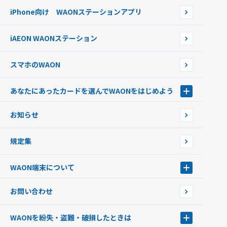
WAONネットステーション
らせ
オートチャージ
iPhone向け WAONステーションアプリ
WAONネットステーションWAON端末について
ポイントからチャージする
外貨からチャージする
iAEON WAONステーション
チャージ上限金額の変更について
スマホのWAON
あなたにあったカードを選んでWAONをはじめよう
あなたにあったカードを選んでWAONをはじめよう
お知らせ
フードバンク応援WAON
日本の国立公園WAON
規定集
ご当地WAON
サッカー大好きWAON
WAON端末について
G.G WAON
JMB WAON
WAON端末について
お問い合わせ
WAONカード・WAONカードプラス
WAONネットステーション
キャッシュカード一体型・クレジットカード一体型
WAONステーション
WAONを紛失・盗難・破損したときは
モバイルWAON
新型WAONステーション