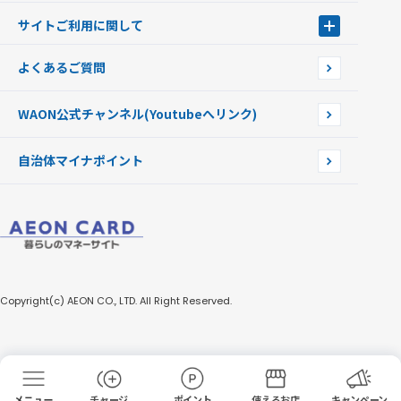
Apple PayのWAON
イオン銀行ATM
WAONを紛失・盗難・破損したときは
サイトご利用に関して
提携WAONカード
WAONチャージャーmini
WAONカードの拾得について
新型WAONチャージ機
サイトご利用に関して
よくあるご質問
企業情報
サイトご利用規約
WAON公式チャンネル
(Youtubeへリンク)
自治体マイナポイント
Copyright(c) AEON CO., LTD. All Right Reserved.
チャージ
ポイント
使えるお店
キャンペーン