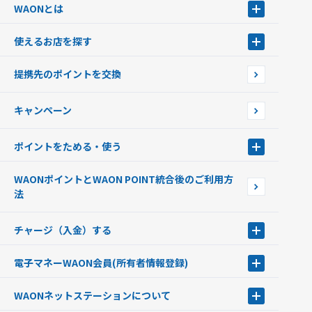
WAONとは
WAONとは
使えるお店を探す
WAONを申込む
使えるお店を探す
WAONの基本
提携先のポイントを交換
店舗検索
インターネット上でのお買い物について（ネット決済）
WAONで使えるネットショップ・サービスを探す
キャンペーン
イオン銀行ATM設置場所
ポイントをためる・使う
ポイントをためる・使う
WAONポイントとWAON POINT統合後のご利用方
ポイントの有効期限について
法
チャージ（入金）する
チャージ（入金）する
電子マネーWAON会員
(所有者情報登録)
現金でチャージする
電子マネーWAON会員
クレジットカードでチャージする
WAONネットステーション
について
WAON POINTサービス会員登録に伴う個人データの共同利用のお知
銀行口座・ATMからチャージする