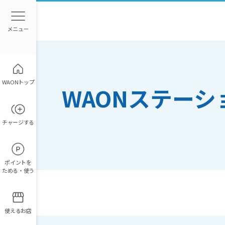
WAONトップ
WAONステー
チャージ
する
ポイント
を
ためる・使う
使えるお店