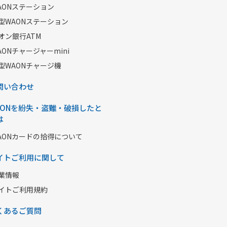
AONステーション
型WAONステーション
オン銀行ATM
AONチャージャーmini
型WAONチャージ機
問い合わせ
AONを紛失・盗難・破損したと
は
AONカードの拾得について
イトご利用に関して
業情報
イトご利用規約
くあるご質問