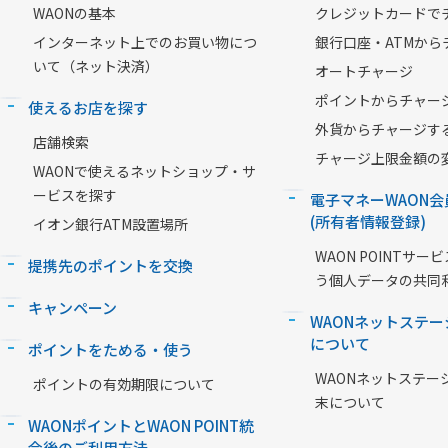
WAONの基本
クレジットカードで
インターネット上でのお買い物につ
銀行口座・ATMから
いて（ネット決済）
オートチャージ
ポイントからチャー
使えるお店を探す
外貨からチャージす
店舗検索
チャージ上限金額の
WAONで使えるネットショップ・サ
ービスを探す
電子マネーWAON会
(所有者情報登録)
イオン銀行ATM設置場所
WAON POINTサ
提携先のポイントを交換
う個人データの共同
キャンペーン
WAONネットステー
について
ポイントをためる・使う
WAONネットステー
ポイントの有効期限について
末について
WAONポイントとWAON POINT統
合後のご利用方法