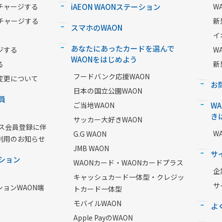
チャージする
iAEON WAONステーション
W
チャージする
新
スマホのWAON
イ
あなたにあったカードを選んで
ジする
W
WAONをはじめよう
る
新
フードバンク応援WAON
変更について
お
日本の国立公園WAON
員
ご当地WAON
W
き
サッカー大好きWAON
ービス会員登録に伴
W
G.G WAON
利用のお知らせ
JMB WAON
サ
ション
WAONカード・WAONカードプラス
企
キャッシュカード一体型・クレジッ
サ
ションWAON端
トカード一体型
モバイルWAON
よ
Apple PayのWAON