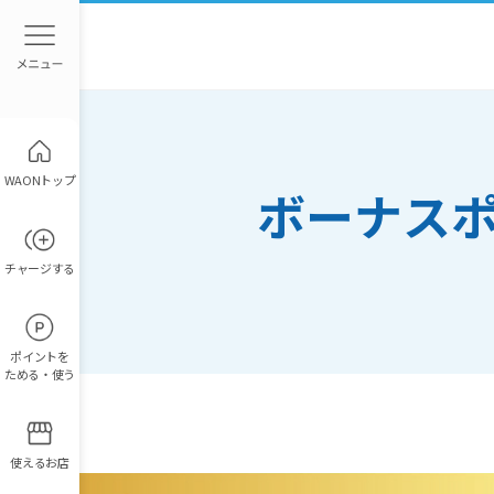
WAONトップ
ボーナス
チャージ
する
ポイント
を
ためる・使う
使えるお店