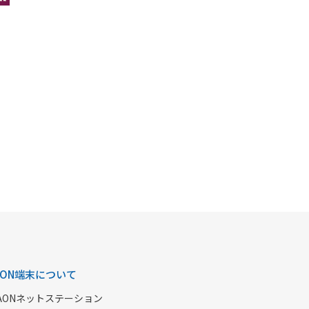
AON端末について
AONネットステーション