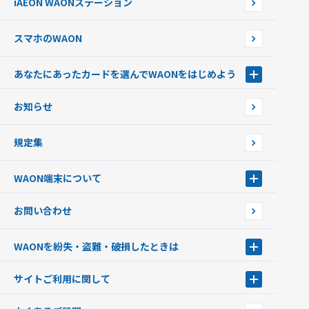
iAEON WAONステーション
チャージ上限金額の変更について
スマホのWAON
あなたにあったカードを選んでWAONをはじめよう
あなたにあったカードを選んでWAONをはじめよう
お知らせ
フードバンク応援WAON
日本の国立公園WAON
規定集
ご当地WAON
サッカー大好きWAON
WAON端末について
G.G WAON
JMB WAON
WAON端末について
お問い合わせ
WAONカード・WAONカードプラス
WAONネットステーション
キャッシュカード一体型・クレジットカード一体型
WAONステーション
WAONを紛失・盗難・破損したときは
モバイルWAON
新型WAONステーション
Apple PayのWAON
イオン銀行ATM
WAONを紛失・盗難・破損したときは
サイトご利用に関して
提携WAONカード
WAONチャージャーmini
WAONカードの拾得について
新型WAONチャージ機
サイトご利用に関して