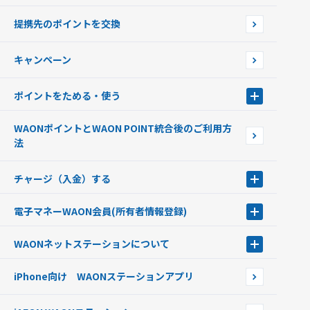
使えるお店を探す
WAONの基本
提携先のポイントを交換
店舗検索
インターネット上でのお買い物について（ネット決済）
WAONで使えるネットショップ・サービスを探す
キャンペーン
イオン銀行ATM設置場所
ポイントをためる・使う
ポイントをためる・使う
WAONポイントとWAON POINT統合後のご利用方
ポイントの有効期限について
法
チャージ（入金）する
チャージ（入金）する
電子マネーWAON会員
(所有者情報登録)
現金でチャージする
電子マネーWAON会員
クレジットカードでチャージする
WAONネットステーション
について
WAON POINTサービス会員登録に伴う個人データの共同利用のお知
銀行口座・ATMからチャージする
WAONネットステーション
らせ
オートチャージ
iPhone向け WAONステーションアプリ
WAONネットステーションWAON端末について
ポイントからチャージする
外貨からチャージする