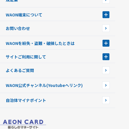
ご当地WAON
サッカー大好きWAON
WAON端末について
G.G WAON
JMB WAON
WAON端末について
お問い合わせ
WAONカード・WAONカードプラス
WAONネットステーション
キャッシュカード一体型・クレジットカード一体型
WAONステーション
WAONを紛失・盗難・破損したときは
モバイルWAON
新型WAONステーション
Apple PayのWAON
イオン銀行ATM
WAONを紛失・盗難・破損したときは
サイトご利用に関して
提携WAONカード
WAONチャージャーmini
WAONカードの拾得について
新型WAONチャージ機
サイトご利用に関して
よくあるご質問
企業情報
サイトご利用規約
WAON公式チャンネル
(Youtubeへリンク)
自治体マイナポイント