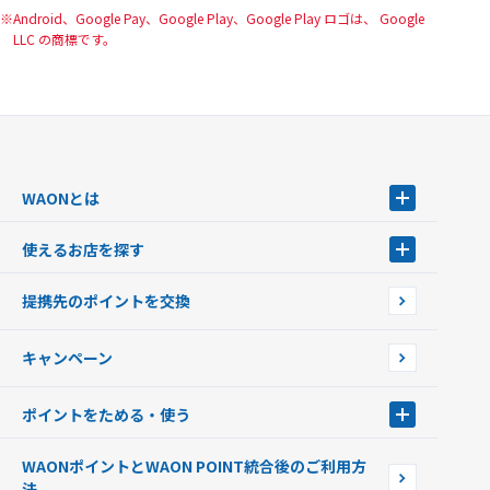
Android、Google Pay、Google Play、Google Play ロゴは、 Google
LLC の商標です。
WAONとは
WAONとは
使えるお店を探す
WAONを申込む
使えるお店を探す
WAONの基本
提携先のポイントを交換
店舗検索
インターネット上でのお買い物について（ネット決済）
WAONで使えるネットショップ・サービスを探す
キャンペーン
イオン銀行ATM設置場所
ポイントをためる・使う
ポイントをためる・使う
WAONポイントとWAON POINT統合後のご利用方
ポイントの有効期限について
法