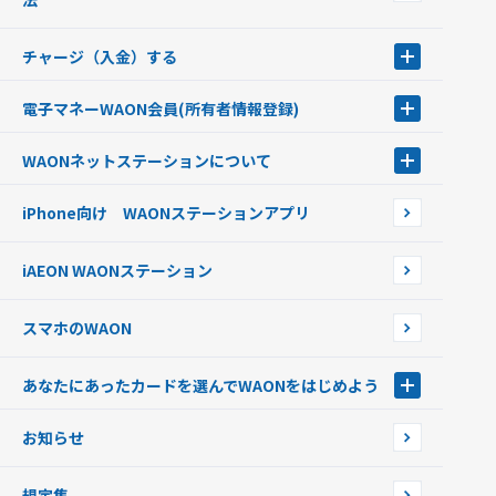
チャージ（入金）する
チャージ（入金）する
電子マネーWAON会員
(所有者情報登録)
現金でチャージする
電子マネーWAON会員
クレジットカードでチャージする
WAONネットステーション
について
WAON POINTサービス会員登録に伴う個人データの共同利用のお知
銀行口座・ATMからチャージする
WAONネットステーション
らせ
オートチャージ
iPhone向け WAONステーションアプリ
WAONネットステーションWAON端末について
ポイントからチャージする
外貨からチャージする
iAEON WAONステーション
チャージ上限金額の変更について
スマホのWAON
あなたにあったカードを選んでWAONをはじめよう
あなたにあったカードを選んでWAONをはじめよう
お知らせ
フードバンク応援WAON
日本の国立公園WAON
規定集