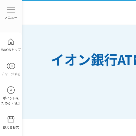
WAONトップ
イオン銀行A
チャージ
する
ポイント
を
ためる・使う
使えるお店