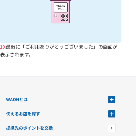
最後に「ご利用ありがとうございました」の画面が
10.
表示されます。
WAONとは
WAONとは
使えるお店を探す
WAONを申込む
使えるお店を探す
WAONの基本
提携先のポイントを交換
店舗検索
インターネット上でのお買い物について（ネット決済）