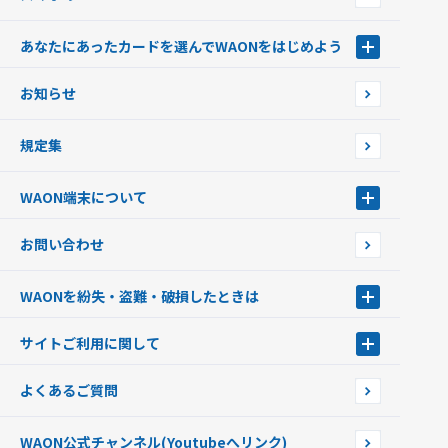
あなたにあったカードを選んでWAONをはじめよう
あなたにあったカードを選んでWAONをはじめよう
お知らせ
フードバンク応援WAON
日本の国立公園WAON
規定集
ご当地WAON
サッカー大好きWAON
WAON端末について
G.G WAON
JMB WAON
WAON端末について
お問い合わせ
WAONカード・WAONカードプラス
WAONネットステーション
キャッシュカード一体型・クレジットカード一体型
WAONステーション
WAONを紛失・盗難・破損したときは
モバイルWAON
新型WAONステーション
Apple PayのWAON
イオン銀行ATM
WAONを紛失・盗難・破損したときは
サイトご利用に関して
提携WAONカード
WAONチャージャーmini
WAONカードの拾得について
新型WAONチャージ機
サイトご利用に関して
よくあるご質問
企業情報
サイトご利用規約
WAON公式チャンネル
(Youtubeへリンク)