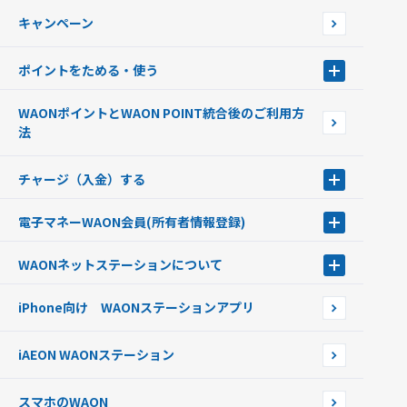
WAONで使えるネットショップ・サービスを探す
キャンペーン
イオン銀行ATM設置場所
ポイントをためる・使う
ポイントをためる・使う
WAONポイントとWAON POINT統合後のご利用方
ポイントの有効期限について
法
チャージ（入金）する
チャージ（入金）する
電子マネーWAON会員
(所有者情報登録)
現金でチャージする
電子マネーWAON会員
クレジットカードでチャージする
WAONネットステーション
について
WAON POINTサービス会員登録に伴う個人データの共同利用のお知
銀行口座・ATMからチャージする
WAONネットステーション
らせ
オートチャージ
iPhone向け WAONステーションアプリ
WAONネットステーションWAON端末について
ポイントからチャージする
外貨からチャージする
iAEON WAONステーション
チャージ上限金額の変更について
スマホのWAON