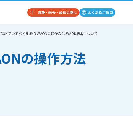
盗難・紛失・破損の際に
よくあるご質問
AONでのモバイルJMB WAONの操作方法 WAON端末について
AONの操作方法