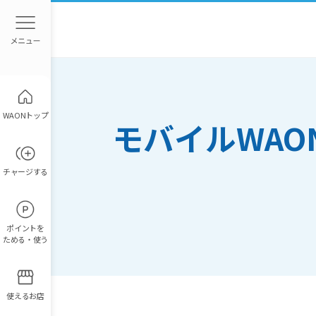
WAONトップ
モバイルWAO
チャージ
する
ポイント
を
ためる・使う
使えるお店