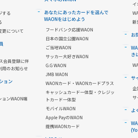
イ
あなたにあったカードを選んで
ジする
W
WAONをはじめよう
る
新
フードバンク応援WAON
変更について
お
日本の国立公園WAON
員
ご当地WAON
W
き
サッカー大好きWAON
ービス会員登録に伴
W
G.G WAON
利用のお知らせ
JMB WAON
サ
ション
WAONカード・WAONカードプラス
企
キャッシュカード一体型・クレジッ
サ
ションWAON端
トカード一体型
モバイルWAON
よ
Apple PayのWAON
W
提携WAONカード
(Y