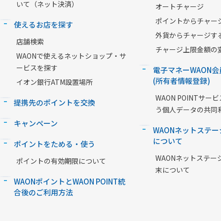
いて（ネット決済）
オートチャージ
ポイントからチャー
使えるお店を探す
外貨からチャージす
店舗検索
チャージ上限金額の
WAONで使えるネットショップ・サ
ービスを探す
電子マネーWAON会
(所有者情報登録)
イオン銀行ATM設置場所
WAON POINTサ
提携先のポイントを交換
う個人データの共同
キャンペーン
WAONネットステー
について
ポイントをためる・使う
WAONネットステー
ポイントの有効期限について
末について
WAONポイントとWAON POINT統
合後のご利用方法