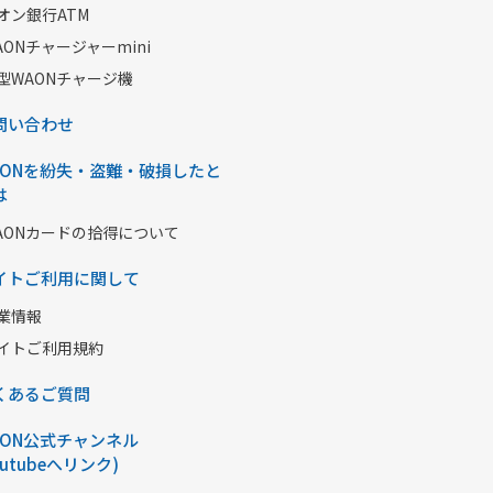
オン銀行ATM
AONチャージャーmini
型WAONチャージ機
問い合わせ
AONを紛失・盗難・破損したと
は
AONカードの拾得について
イトご利用に関して
業情報
イトご利用規約
くあるご質問
AON公式チャンネル
outubeへリンク)