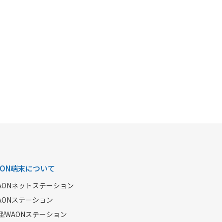
AON端末について
AONネットステーション
AONステーション
型WAONステーション