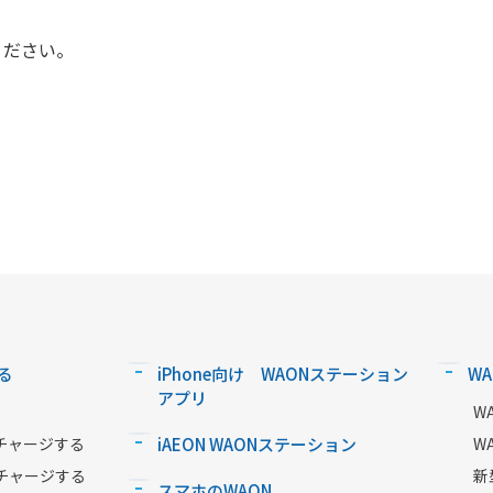
ください。
る
iPhone向け WAONステーション
W
アプリ
W
チャージする
iAEON WAONステーション
W
チャージする
新
スマホのWAON