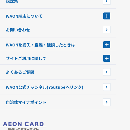
規定集
ご当地WAON
サッカー大好きWAON
WAON端末について
G.G WAON
JMB WAON
WAON端末について
お問い合わせ
WAONカード・WAONカードプラス
WAONネットステーション
キャッシュカード一体型・クレジットカード一体型
WAONステーション
WAONを紛失・盗難・破損したときは
モバイルWAON
新型WAONステーション
Apple PayのWAON
イオン銀行ATM
WAONを紛失・盗難・破損したときは
サイトご利用に関して
提携WAONカード
WAONチャージャーmini
WAONカードの拾得について
新型WAONチャージ機
サイトご利用に関して
よくあるご質問
企業情報
サイトご利用規約
WAON公式チャンネル
(Youtubeへリンク)
自治体マイナポイント