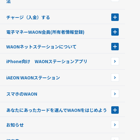
法
チャージ（入金）する
チャージ（入金）する
電子マネーWAON会員
(所有者情報登録)
現金でチャージする
電子マネーWAON会員
クレジットカードでチャージする
WAONネットステーション
について
WAON POINTサービス会員登録に伴う個人データの共同利用のお知
銀行口座・ATMからチャージする
WAONネットステーション
らせ
オートチャージ
iPhone向け WAONステーションアプリ
WAONネットステーションWAON端末について
ポイントからチャージする
外貨からチャージする
iAEON WAONステーション
チャージ上限金額の変更について
スマホのWAON
あなたにあったカードを選んでWAONをはじめよう
あなたにあったカードを選んでWAONをはじめよう
お知らせ
フードバンク応援WAON
日本の国立公園WAON