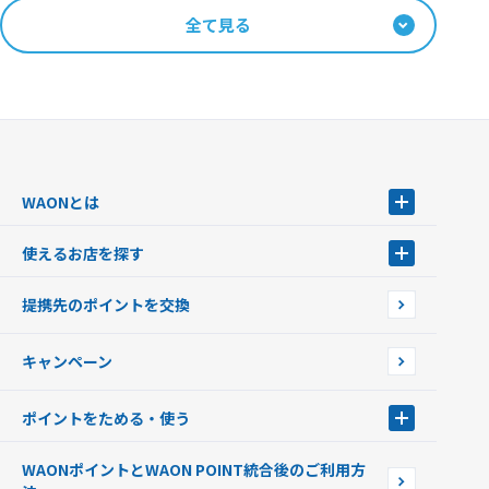
全て見る
WAONとは
WAONとは
使えるお店を探す
WAONを申込む
使えるお店を探す
WAONの基本
提携先のポイントを交換
店舗検索
インターネット上でのお買い物について（ネット決済）
WAONで使えるネットショップ・サービスを探す
キャンペーン
イオン銀行ATM設置場所
ポイントをためる・使う
ポイントをためる・使う
WAONポイントとWAON POINT統合後のご利用方
ポイントの有効期限について