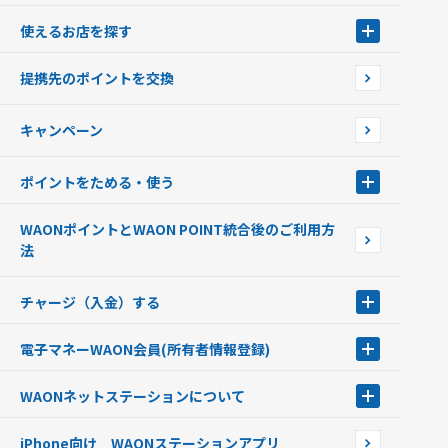
WAONとは
使えるお店を探す
WAONを申込む
使えるお店を探す
WAONの基本
提携先のポイントを交換
店舗検索
インターネット上でのお買い物について（ネット決済）
WAONで使えるネットショップ・サービスを探す
キャンペーン
イオン銀行ATM設置場所
ポイントをためる・使う
ポイントをためる・使う
WAONポイントとWAON POINT統合後のご利用方
ポイントの有効期限について
法
チャージ（入金）する
チャージ（入金）する
電子マネーWAON会員
(所有者情報登録)
現金でチャージする
電子マネーWAON会員
クレジットカードでチャージする
WAONネットステーション
について
WAON POINTサービス会員登録に伴う個人データの共同利用のお知
銀行口座・ATMからチャージする
WAONネットステーション
らせ
オートチャージ
iPhone向け WAONステーションアプリ