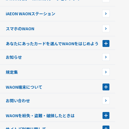
WAONネットステーションWAON端末について
ポイントからチャージする
外貨からチャージする
iAEON WAONステーション
チャージ上限金額の変更について
スマホのWAON
あなたにあったカードを選んでWAONをはじめよう
あなたにあったカードを選んでWAONをはじめよう
お知らせ
フードバンク応援WAON
日本の国立公園WAON
規定集
ご当地WAON
サッカー大好きWAON
WAON端末について
G.G WAON
JMB WAON
WAON端末について
お問い合わせ
WAONカード・WAONカードプラス
WAONネットステーション
キャッシュカード一体型・クレジットカード一体型
WAONステーション
WAONを紛失・盗難・破損したときは
モバイルWAON
新型WAONステーション
Apple PayのWAON
イオン銀行ATM
WAONを紛失・盗難・破損したときは
サイトご利用に関して