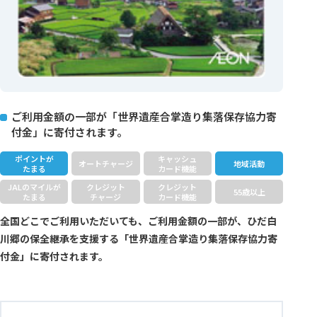
ご利用金額の一部が「世界遺産合掌造り集落保存協力寄
付金」に寄付されます。
ポイントが
キャッシュ
オートチャージ
地域活動
たまる
カード機能
JALのマイルが
クレジット
クレジット
55歳以上
たまる
チャージ
カード機能
全国どこでご利用いただいても、ご利用金額の一部が、ひだ白
川郷の保全継承を支援する「世界遺産合掌造り集落保存協力寄
付金」に寄付されます。