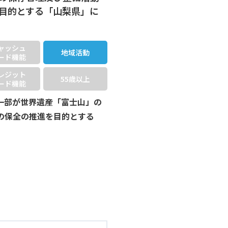
目的とする「山梨県」に
ャッシュ
地域活動
ード機能
レジット
55歳以上
ード機能
一部が世界遺産「富士山」の
の保全の推進を目的とする