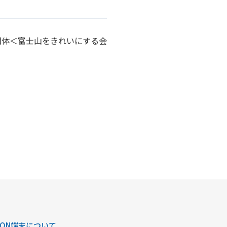
団体＜富士山をきれいにする会
AON端末について