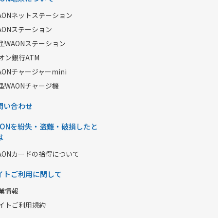
AONネットステーション
AONステーション
型WAONステーション
オン銀行ATM
AONチャージャーmini
型WAONチャージ機
問い合わせ
AONを紛失・盗難・破損したと
は
AONカードの拾得について
イトご利用に関して
業情報
イトご利用規約