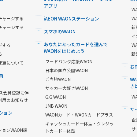
アプリ
W
チャージする
iAEON WAONステーション
W
チャージする
新
スマホのWAON
イ
あなたにあったカードを選んで
ジする
W
WAONをはじめよう
る
新
フードバンク応援WAON
変更について
お
日本の国立公園WAON
員
ご当地WAON
W
き
サッカー大好きWAON
ービス会員登録に伴
W
G.G WAON
利用のお知らせ
JMB WAON
サ
ション
WAONカード・WAONカードプラス
企
キャッシュカード一体型・クレジッ
サ
ションWAON端
トカード一体型