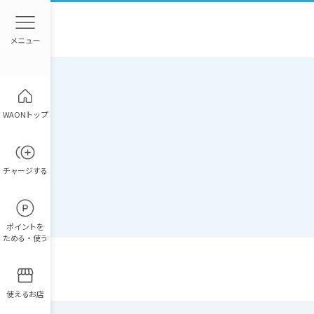
WAONトップ
チャージ
する
ポイント
を
ためる・使う
使えるお店