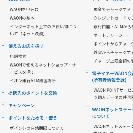
WAONを申込む
現金でチャージする
WAONの基本
クレジットカードで
インターネット上でのお買い物につ
銀行口座・ATMから
いて（ネット決済）
オートチャージ
ポイントからチャー
使えるお店を探す
外貨からチャージす
店舗検索
チャージ上限金額の
WAONで使えるネットショップ・サ
ービスを探す
電子マネーWAON会
(所有者情報登録)
イオン銀行ATM設置場所
WAON POINTサ
提携先のポイントを交換
う個人データの共同
キャンペーン
WAONネットステー
について
ポイントをためる・使う
WAONネットステー
ポイントの有効期限について