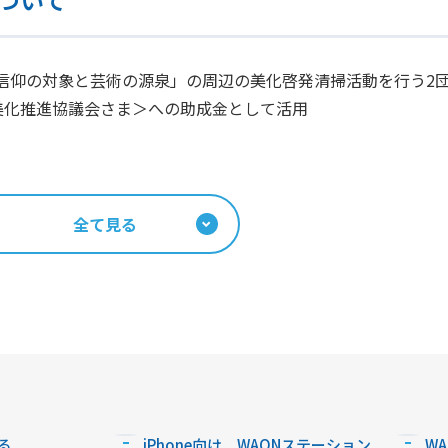
-信仰の対象と芸術の源泉」の周辺の美化啓発清掃活動を行う2
美化推進協議会さま＞への助成金として活用
全て見る
る
iPhone向け WAONステーション
W