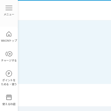
WAONトップ
チャージ
する
ポイント
を
ためる・使う
使えるお店