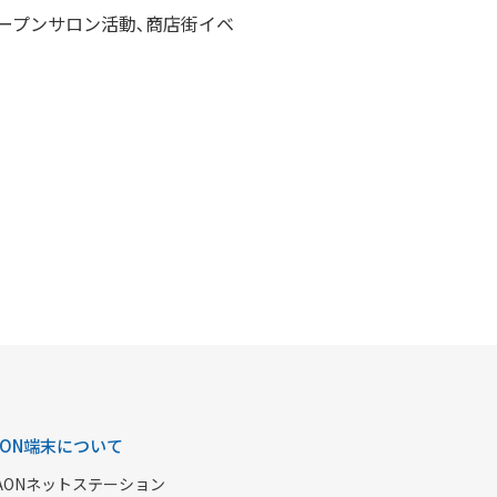
ープンサロン活動､商店街イベ
AON端末について
AONネットステーション