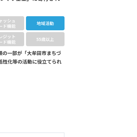
ャッシュ
地域活動
ード機能
レジット
55歳以上
ード機能
額の一部が「大牟田市まちづ
活性化等の活動に役立てられ