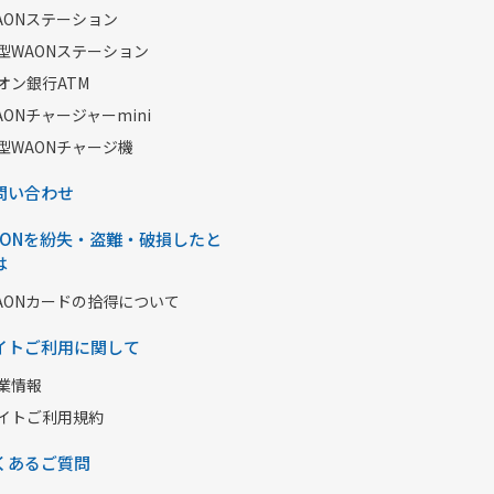
AONステーション
型WAONステーション
オン銀行ATM
AONチャージャーmini
型WAONチャージ機
問い合わせ
AONを紛失・盗難・破損したと
は
AONカードの拾得について
イトご利用に関して
業情報
イトご利用規約
くあるご質問