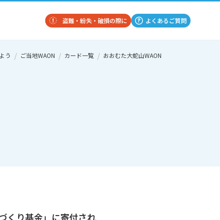
盗難・紛失・破損の際に
よくあるご質問
よう
ご当地WAON
カード一覧
おおむた大蛇山WAON
づくり基金」に寄付され