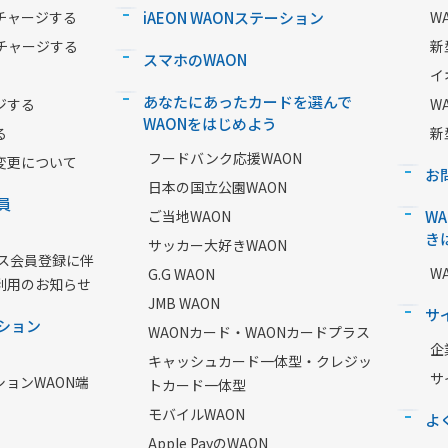
チャージする
iAEON WAONステーション
W
チャージする
新
スマホのWAON
イ
あなたにあったカードを選んで
ジする
W
WAONをはじめよう
る
新
フードバンク応援WAON
変更について
お
日本の国立公園WAON
員
ご当地WAON
W
き
サッカー大好きWAON
ービス会員登録に伴
W
G.G WAON
利用のお知らせ
JMB WAON
サ
ション
WAONカード・WAONカードプラス
企
キャッシュカード一体型・クレジッ
サ
ションWAON端
トカード一体型
モバイルWAON
よ
Apple PayのWAON