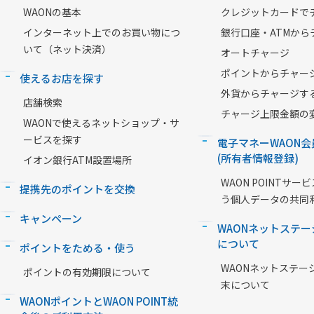
WAONの基本
クレジットカードで
インターネット上でのお買い物につ
銀行口座・ATMから
いて（ネット決済）
オートチャージ
ポイントからチャー
使えるお店を探す
外貨からチャージす
店舗検索
チャージ上限金額の
WAONで使えるネットショップ・サ
ービスを探す
電子マネーWAON会
(所有者情報登録)
イオン銀行ATM設置場所
WAON POINTサ
提携先のポイントを交換
う個人データの共同
キャンペーン
WAONネットステー
について
ポイントをためる・使う
WAONネットステー
ポイントの有効期限について
末について
WAONポイントとWAON POINT統