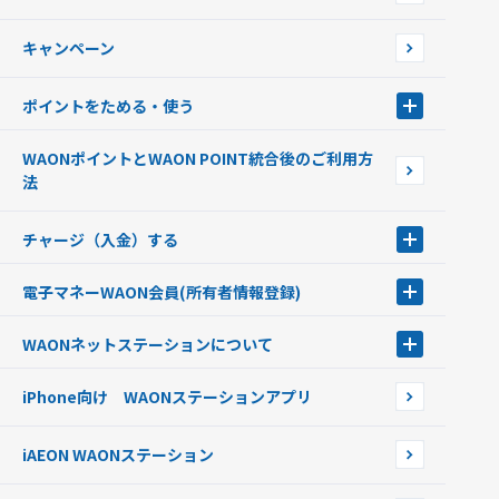
店舗検索
インターネット上でのお買い物について（ネット決済）
WAONで使えるネットショップ・サービスを探す
キャンペーン
イオン銀行ATM設置場所
ポイントをためる・使う
ポイントをためる・使う
WAONポイントとWAON POINT統合後のご利用方
ポイントの有効期限について
法
チャージ（入金）する
チャージ（入金）する
電子マネーWAON会員
(所有者情報登録)
現金でチャージする
電子マネーWAON会員
クレジットカードでチャージする
WAONネットステーション
について
WAON POINTサービス会員登録に伴う個人データの共同利用のお知
銀行口座・ATMからチャージする
WAONネットステーション
らせ
オートチャージ
iPhone向け WAONステーションアプリ
WAONネットステーションWAON端末について
ポイントからチャージする
外貨からチャージする
iAEON WAONステーション
チャージ上限金額の変更について