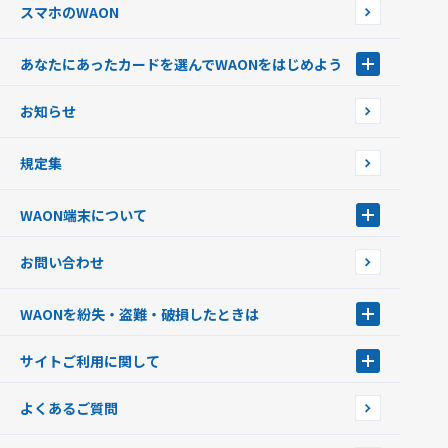
スマホのWAON
あなたにあったカードを選んでWAONをはじめよう
あなたにあったカードを選んでWAONをはじめよう
お知らせ
フードバンク応援WAON
日本の国立公園WAON
規定集
ご当地WAON
サッカー大好きWAON
WAON端末について
G.G WAON
JMB WAON
WAON端末について
お問い合わせ
WAONカード・WAONカードプラス
WAONネットステーション
キャッシュカード一体型・クレジットカード一体型
WAONステーション
WAONを紛失・盗難・破損したときは
モバイルWAON
新型WAONステーション
Apple PayのWAON
イオン銀行ATM
WAONを紛失・盗難・破損したときは
サイトご利用に関して
提携WAONカード
WAONチャージャーmini
WAONカードの拾得について
新型WAONチャージ機
サイトご利用に関して
よくあるご質問
企業情報
サイトご利用規約