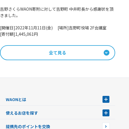
吉野さくらWAON寄附に対して吉野町 中井町長から感謝状を頂
きました。
[開催日]2022年11月11日(金) [場所]吉野町役場 2F会議室
[寄付額]1,445,061円
全て見る
WAONとは
WAONとは
使えるお店を探す
WAONを申込む
使えるお店を探す
WAONの基本
提携先のポイントを交換