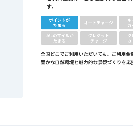
す。
ポイントが
キ
オートチャージ
たまる
カ
JALのマイルが
クレジット
ク
たまる
チャージ
カ
全国どこでご利用いただいても、ご利用金
豊かな自然環境と魅力的な景観づくりを応