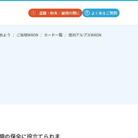
盗難・紛失・破損の際に
よくあるご質問
じめよう
ご当地WAON
カード一覧
信州アルプスWAON
境の保全に役立てられま