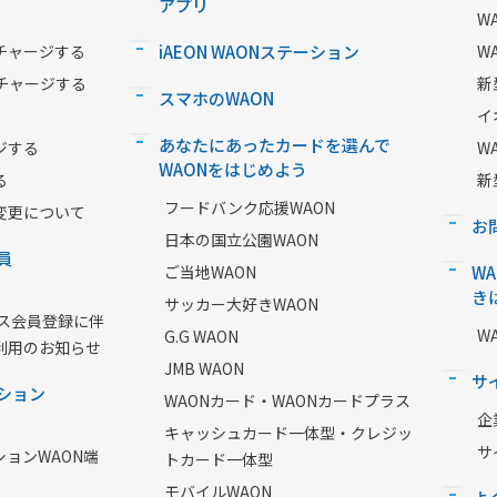
アプリ
W
チャージする
iAEON WAONステーション
W
チャージする
新
スマホのWAON
イ
あなたにあったカードを選んで
ジする
W
WAONをはじめよう
る
新
フードバンク応援WAON
変更について
お
日本の国立公園WAON
員
ご当地WAON
W
き
サッカー大好きWAON
ービス会員登録に伴
W
G.G WAON
利用のお知らせ
JMB WAON
サ
ション
WAONカード・WAONカードプラス
企
キャッシュカード一体型・クレジッ
サ
ションWAON端
トカード一体型
モバイルWAON