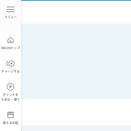
WAONトップ
チャージ
する
ポイント
を
ためる・使う
使えるお店