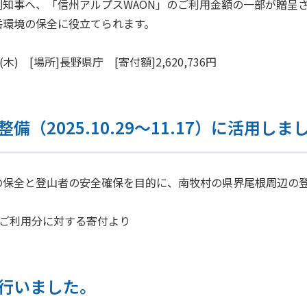
知事へ、「信州アルプスWAON」のご利用金額の一部が贈呈
岳環境の保全に役立てられます。
(木) [場所]長野県庁 [寄付額]2,620,736円
備（2025.10.29～11.17）に活用しま
の保全と登山者の安全確保を目的に、南牧村の県界尾根周辺の
年2月ご利用分に対する寄付より
行いました。