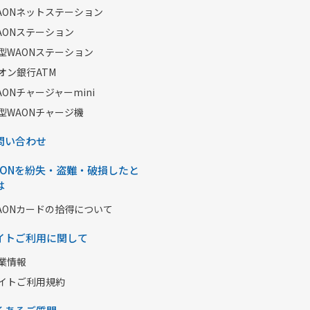
AONネットステーション
AONステーション
型WAONステーション
オン銀行ATM
AONチャージャーmini
型WAONチャージ機
問い合わせ
AONを紛失・盗難・破損したと
は
AONカードの拾得について
イトご利用に関して
業情報
イトご利用規約