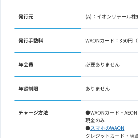
発行元
(A)：イオンリテール
発行手数料
WAONカード：350
年会費
必要ありません
年齢制限
ありません
チャージ方法
●WAONカード・AEON
現金のみ
●
スマホのWAON
クレジットカード・現