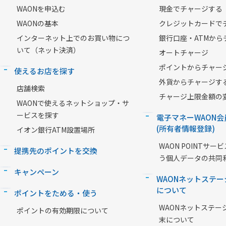
WAONを申込む
現金でチャージする
WAONの基本
クレジットカードで
インターネット上でのお買い物につ
銀行口座・ATMから
いて（ネット決済）
オートチャージ
ポイントからチャー
使えるお店を探す
外貨からチャージす
店舗検索
チャージ上限金額の
WAONで使えるネットショップ・サ
ービスを探す
電子マネーWAON会
(所有者情報登録)
イオン銀行ATM設置場所
WAON POINTサ
提携先のポイントを交換
う個人データの共同
キャンペーン
WAONネットステー
について
ポイントをためる・使う
WAONネットステー
ポイントの有効期限について
末について