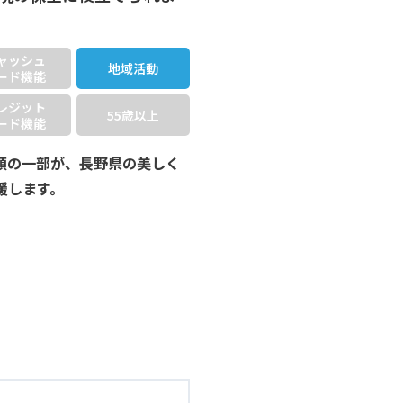
ャッシュ
地域活動
ード機能
レジット
55歳以上
ード機能
額の一部が、長野県の美しく
援します。