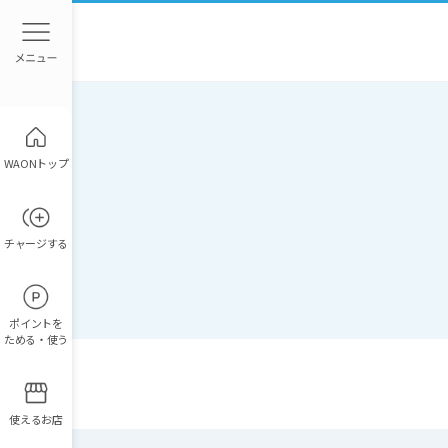
WAONトップ
チャージ
する
ポイント
を
ためる・使う
使えるお店