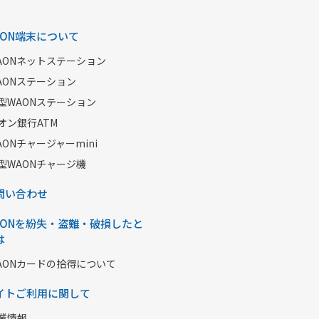
AON端末について
AONネットステーション
AONステーション
型WAONステーション
オン銀行ATM
AONチャージャーmini
型WAONチャージ機
問い合わせ
AONを紛失・盗難・破損したと
は
AONカードの拾得について
イトご利用に関して
業情報