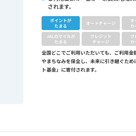
されます。
ポイントが
キ
オートチャージ
たまる
カ
JALのマイルが
クレジット
ク
たまる
チャージ
カ
全国どこでご利用いただいても、ご利用金
やまちなみを保全し、未来に引き継ぐため
ト基金」に寄付されます。