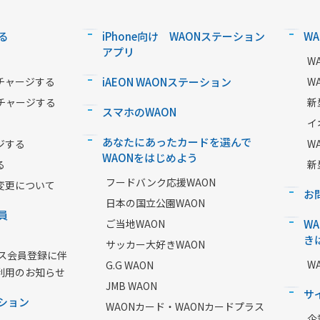
る
iPhone向け WAONステーション
W
アプリ
W
チャージする
iAEON WAONステーション
W
チャージする
新
スマホのWAON
イ
あなたにあったカードを選んで
ジする
W
WAONをはじめよう
る
新
フードバンク応援WAON
変更について
お
日本の国立公園WAON
員
ご当地WAON
W
き
サッカー大好きWAON
ービス会員登録に伴
W
G.G WAON
利用のお知らせ
JMB WAON
サ
ション
WAONカード・WAONカードプラス
企