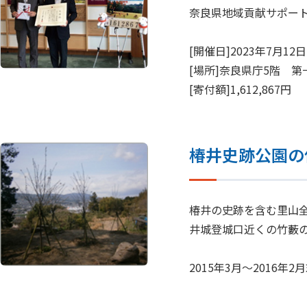
奈良県地域貢献サポー
[開催日]2023年7月12日
[場所]奈良県庁5階 第
[寄付額]1,612,867円
椿井史跡公園の
椿井の史跡を含む里山
井城登城口近くの竹藪の
2015年3月～2016