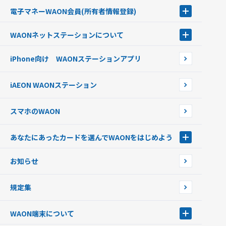
チャージ（入金）する
電子マネーWAON会員
(所有者情報登録)
現金でチャージする
電子マネーWAON会員
クレジットカードでチャージする
WAONネットステーション
について
WAON POINTサービス会員登録に伴う個人データの共同利用のお知
銀行口座・ATMからチャージする
WAONネットステーション
らせ
オートチャージ
iPhone向け WAONステーションアプリ
WAONネットステーションWAON端末について
ポイントからチャージする
外貨からチャージする
iAEON WAONステーション
チャージ上限金額の変更について
スマホのWAON
あなたにあったカードを選んでWAONをはじめよう
あなたにあったカードを選んでWAONをはじめよう
お知らせ
フードバンク応援WAON
日本の国立公園WAON
規定集
ご当地WAON
サッカー大好きWAON
WAON端末について
G.G WAON