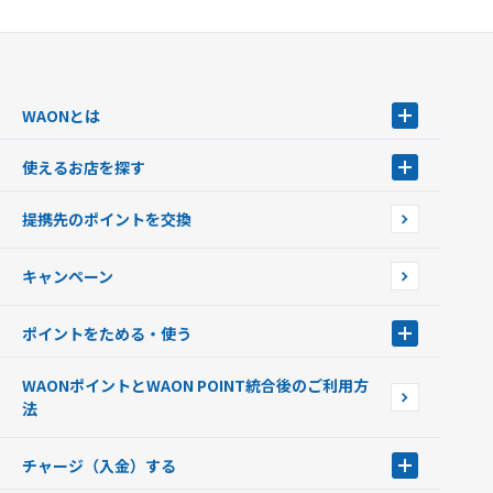
WAONとは
WAONとは
使えるお店を探す
WAONを申込む
使えるお店を探す
WAONの基本
提携先のポイントを交換
店舗検索
インターネット上でのお買い物について（ネット決済）
WAONで使えるネットショップ・サービスを探す
キャンペーン
イオン銀行ATM設置場所
ポイントをためる・使う
ポイントをためる・使う
WAONポイントとWAON POINT統合後のご利用方
ポイントの有効期限について
法
チャージ（入金）する