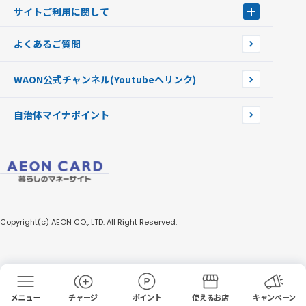
イオン銀行ATM
WAONを紛失・盗難・破損したときは
サイトご利用に関して
提携WAONカード
WAONチャージャーmini
WAONカードの拾得について
新型WAONチャージ機
サイトご利用に関して
よくあるご質問
企業情報
サイトご利用規約
WAON公式チャンネル
(Youtubeへリンク)
自治体マイナポイント
Copyright(c) AEON CO., LTD. All Right Reserved.
チャージ
ポイント
使えるお店
キャンペーン