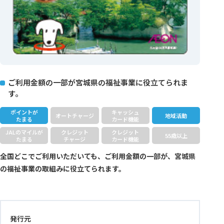
ご利用金額の一部が宮城県の福祉事業に役立てられま
す。
ポイントが
キャッシュ
オートチャージ
地域活動
たまる
カード機能
JALのマイルが
クレジット
クレジット
55歳以上
たまる
チャージ
カード機能
全国どこでご利用いただいても、ご利用金額の一部が、宮城県
の福祉事業の取組みに役立てられます。
発行元