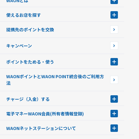
WAONとは
WAONとは
使えるお店を探す
WAONを申込む
使えるお店を探す
WAONの基本
提携先のポイントを交換
店舗検索
インターネット上でのお買い物について（ネット決済）
WAONで使えるネットショップ・サービスを探す
キャンペーン
イオン銀行ATM設置場所
ポイントをためる・使う
ポイントをためる・使う
WAONポイントとWAON POINT統合後のご利用方
ポイントの有効期限について
法
チャージ（入金）する
チャージ（入金）する
電子マネーWAON会員
(所有者情報登録)
現金でチャージする
電子マネーWAON会員
クレジットカードでチャージする
WAONネットステーション
について
WAON POINTサービス会員登録に伴う個人データの共同利用のお知
銀行口座・ATMからチャージする
WAONネットステーション