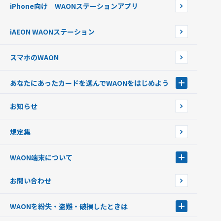
らせ
オートチャージ
iPhone向け WAONステーションアプリ
WAONネットステーションWAON端末について
ポイントからチャージする
外貨からチャージする
iAEON WAONステーション
チャージ上限金額の変更について
スマホのWAON
あなたにあったカードを選んでWAONをはじめよう
あなたにあったカードを選んでWAONをはじめよう
お知らせ
フードバンク応援WAON
日本の国立公園WAON
規定集
ご当地WAON
サッカー大好きWAON
WAON端末について
G.G WAON
JMB WAON
WAON端末について
お問い合わせ
WAONカード・WAONカードプラス
WAONネットステーション
キャッシュカード一体型・クレジットカード一体型
WAONステーション
WAONを紛失・盗難・破損したときは
モバイルWAON
新型WAONステーション
Apple PayのWAON