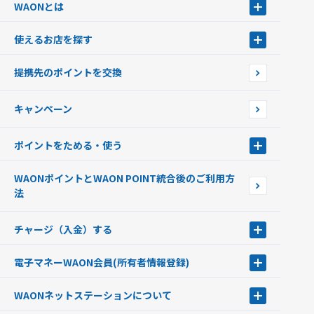
WAONとは
WAONとは
使えるお店を探す
WAONを申込む
使えるお店を探す
WAONの基本
提携先のポイントを交換
店舗検索
インターネット上でのお買い物について（ネット決済）
WAONで使えるネットショップ・サービスを探す
キャンペーン
イオン銀行ATM設置場所
ポイントをためる・使う
ポイントをためる・使う
WAONポイントとWAON POINT統合後のご利用方
ポイントの有効期限について
法
チャージ（入金）する
チャージ（入金）する
電子マネーWAON会員
(所有者情報登録)
現金でチャージする
電子マネーWAON会員
クレジットカードでチャージする
WAONネットステーション
について
WAON POINTサービス会員登録に伴う個人データの共同利用のお知
銀行口座・ATMからチャージする