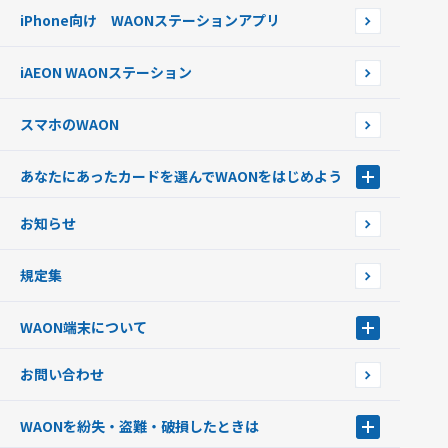
WAONネットステーション
らせ
オートチャージ
iPhone向け WAONステーションアプリ
WAONネットステーションWAON端末について
ポイントからチャージする
外貨からチャージする
iAEON WAONステーション
チャージ上限金額の変更について
スマホのWAON
あなたにあったカードを選んでWAONをはじめよう
あなたにあったカードを選んでWAONをはじめよう
お知らせ
フードバンク応援WAON
日本の国立公園WAON
規定集
ご当地WAON
サッカー大好きWAON
WAON端末について
G.G WAON
JMB WAON
WAON端末について
お問い合わせ
WAONカード・WAONカードプラス
WAONネットステーション
キャッシュカード一体型・クレジットカード一体型
WAONステーション
WAONを紛失・盗難・破損したときは
モバイルWAON
新型WAONステーション