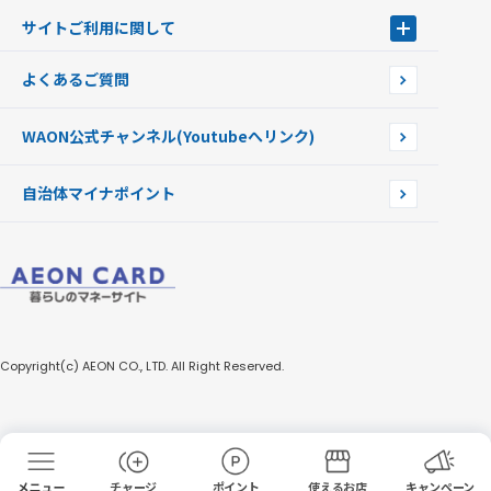
Apple PayのWAON
イオン銀行ATM
WAONを紛失・盗難・破損したときは
サイトご利用に関して
提携WAONカード
WAONチャージャーmini
WAONカードの拾得について
新型WAONチャージ機
サイトご利用に関して
よくあるご質問
企業情報
サイトご利用規約
WAON公式チャンネル
(Youtubeへリンク)
自治体マイナポイント
Copyright(c) AEON CO., LTD. All Right Reserved.
チャージ
ポイント
使えるお店
キャンペーン