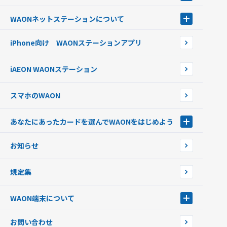
現金でチャージする
電子マネーWAON会員
クレジットカードでチャージする
WAONネットステーション
について
WAON POINTサービス会員登録に伴う個人データの共同利用のお知
銀行口座・ATMからチャージする
WAONネットステーション
らせ
オートチャージ
iPhone向け WAONステーションアプリ
WAONネットステーションWAON端末について
ポイントからチャージする
外貨からチャージする
iAEON WAONステーション
チャージ上限金額の変更について
スマホのWAON
あなたにあったカードを選んでWAONをはじめよう
あなたにあったカードを選んでWAONをはじめよう
お知らせ
フードバンク応援WAON
日本の国立公園WAON
規定集
ご当地WAON
サッカー大好きWAON
WAON端末について
G.G WAON
JMB WAON
WAON端末について
お問い合わせ
WAONカード・WAONカードプラス