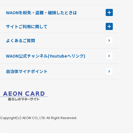
WAONネットステーション
キャッシュカード一体型・クレジットカード一体型
WAONステーション
WAONを紛失・盗難・破損したときは
モバイルWAON
新型WAONステーション
Apple PayのWAON
イオン銀行ATM
WAONを紛失・盗難・破損したときは
サイトご利用に関して
提携WAONカード
WAONチャージャーmini
WAONカードの拾得について
新型WAONチャージ機
サイトご利用に関して
よくあるご質問
企業情報
サイトご利用規約
WAON公式チャンネル
(Youtubeへリンク)
自治体マイナポイント
Copyright(c) AEON CO., LTD. All Right Reserved.