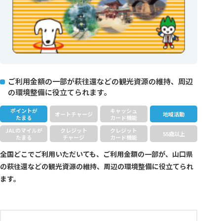
ご利用金額の一部が萩往還などの観光資源の維持、周辺
の環境整備に役立てられます。
ポイントが
キャッシュ
オートチャージ
地域活動
たまる
カード機能
JALのマイルが
クレジット
クレジット
55歳以上
たまる
チャージ
カード機能
全国どこでご利用いただいても、ご利用金額の一部が、山口県
の萩往還などの観光資源の維持、周辺の環境整備に役立てられ
ます。