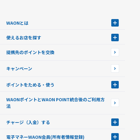
WAONとは
WAONとは
使えるお店を探す
WAONを申込む
使えるお店を探す
WAONの基本
提携先のポイントを交換
店舗検索
インターネット上でのお買い物について（ネット決済）
WAONで使えるネットショップ・サービスを探す
キャンペーン
イオン銀行ATM設置場所
ポイントをためる・使う
ポイントをためる・使う
WAONポイントとWAON POINT統合後のご利用方
ポイントの有効期限について
法
チャージ（入金）する
チャージ（入金）する
電子マネーWAON会員
(所有者情報登録)