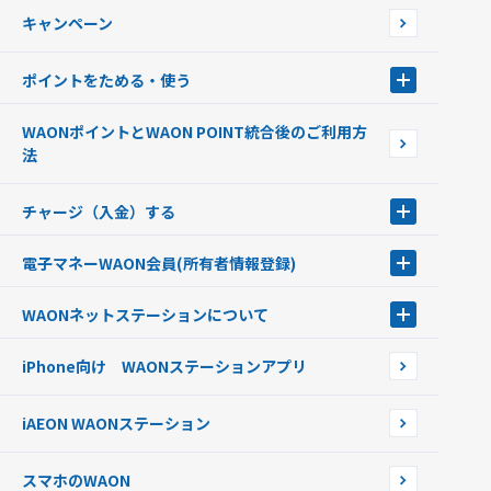
WAONで使えるネットショップ・サービスを探す
キャンペーン
イオン銀行ATM設置場所
ポイントをためる・使う
ポイントをためる・使う
WAONポイントとWAON POINT統合後のご利用方
ポイントの有効期限について
法
チャージ（入金）する
チャージ（入金）する
電子マネーWAON会員
(所有者情報登録)
現金でチャージする
電子マネーWAON会員
クレジットカードでチャージする
WAONネットステーション
について
WAON POINTサービス会員登録に伴う個人データの共同利用のお知
銀行口座・ATMからチャージする
WAONネットステーション
らせ
オートチャージ
iPhone向け WAONステーションアプリ
WAONネットステーションWAON端末について
ポイントからチャージする
外貨からチャージする
iAEON WAONステーション
チャージ上限金額の変更について
スマホのWAON