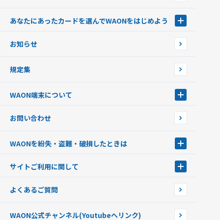
あなたにあったカードを選んでWAONをはじめよう
あなたにあったカードを選んでWAONをはじめよう
お知らせ
フードバンク応援WAON
日本の国立公園WAON
規定集
ご当地WAON
サッカー大好きWAON
WAON端末について
G.G WAON
JMB WAON
WAON端末について
お問い合わせ
WAONカード・WAONカードプラス
WAONネットステーション
キャッシュカード一体型・クレジットカード一体型
WAONステーション
WAONを紛失・盗難・破損したときは
モバイルWAON
新型WAONステーション
Apple PayのWAON
イオン銀行ATM
WAONを紛失・盗難・破損したときは
サイトご利用に関して
提携WAONカード
WAONチャージャーmini
WAONカードの拾得について
新型WAONチャージ機
サイトご利用に関して
よくあるご質問
企業情報
サイトご利用規約
WAON公式チャンネル
(Youtubeへリンク)