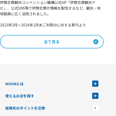
伊勢志摩観光コンベンション機構公式HP「伊勢志摩観光ナ
ビ」、公式SNS等で伊勢志摩の情報を配信するなど、観光・地
域振興に広く活用されました。
2023年3月～2024年2月末ご利用分に対する寄付より
全て見る
WAONとは
WAONとは
使えるお店を探す
WAONを申込む
使えるお店を探す
WAONの基本
提携先のポイントを交換
店舗検索
インターネット上でのお買い物について（ネット決済）