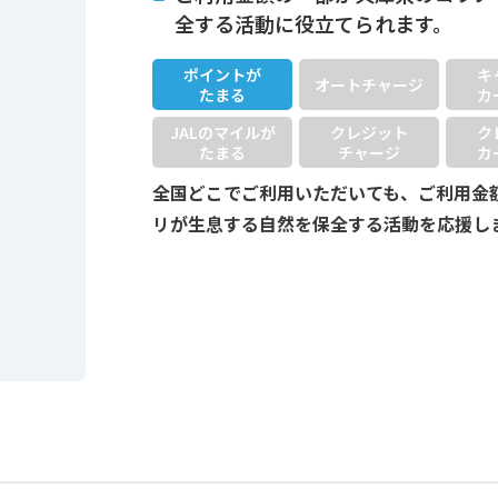
全する活動に役立てられます。
ポイントが
キ
オートチャージ
たまる
カ
JALのマイルが
クレジット
ク
たまる
チャージ
カ
全国どこでご利用いただいても、ご利用金
リが生息する自然を保全する活動を応援し