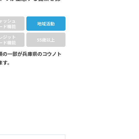
ャッシュ
地域活動
ード機能
レジット
55歳以上
ード機能
額の一部が兵庫県のコウノト
ます。