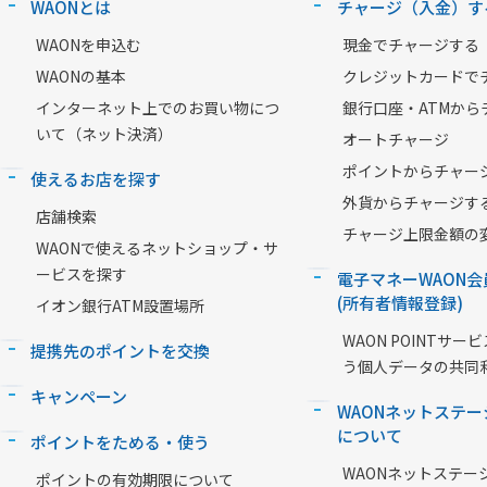
WAONとは
チャージ（入金）す
WAONを申込む
現金でチャージする
WAONの基本
クレジットカードで
インターネット上でのお買い物につ
銀行口座・ATMから
いて（ネット決済）
オートチャージ
ポイントからチャー
使えるお店を探す
外貨からチャージす
店舗検索
チャージ上限金額の
WAONで使えるネットショップ・サ
ービスを探す
電子マネーWAON会
(所有者情報登録)
イオン銀行ATM設置場所
WAON POINTサ
提携先のポイントを交換
う個人データの共同
キャンペーン
WAONネットステー
について
ポイントをためる・使う
WAONネットステー
ポイントの有効期限について