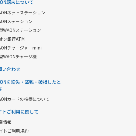
AON端末について
AONネットステーション
AONステーション
型WAONステーション
オン銀行ATM
AONチャージャーmini
型WAONチャージ機
問い合わせ
AONを紛失・盗難・破損したと
は
AONカードの拾得について
イトご利用に関して
業情報
イトご利用規約