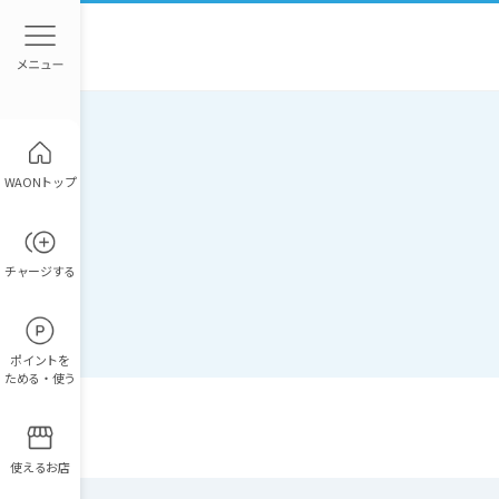
WAONトップ
チャージ
する
ポイント
を
ためる・使う
使えるお店