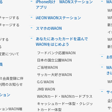
る
iPhone向け WAONステーション
W
アプリ
W
チャージする
iAEON WAONステーション
W
チャージする
新
スマホのWAON
イ
あなたにあったカードを選んで
ジする
W
WAONをはじめよう
る
新
フードバンク応援WAON
変更について
お
日本の国立公園WAON
員
ご当地WAON
W
き
サッカー大好きWAON
ービス会員登録に伴
W
G.G WAON
利用のお知らせ
JMB WAON
サ
ション
WAONカード・WAONカードプラス
企
キャッシュカード一体型・クレジッ
サ
ションWAON端
トカード一体型