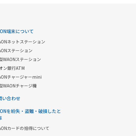
AON端末について
AONネットステーション
AONステーション
型WAONステーション
オン銀行ATM
AONチャージャーmini
型WAONチャージ機
問い合わせ
AONを紛失・盗難・破損したと
は
AONカードの拾得について