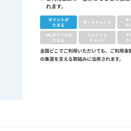
れます。
ポイントが
キ
オートチャージ
たまる
カ
JALのマイルが
クレジット
ク
たまる
チャージ
カ
全国どこでご利用いただいても、ご利用金
の集落を支える取組みに活用されます。