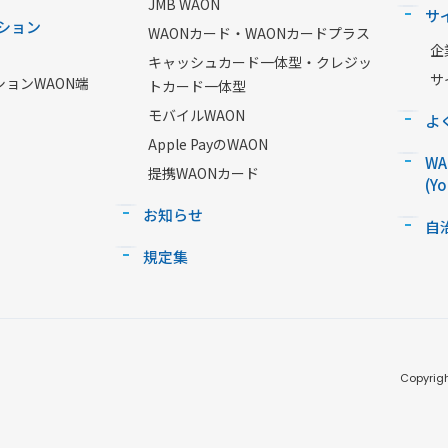
JMB WAON
サ
ション
WAONカード・WAONカードプラス
企
キャッシュカード一体型・クレジッ
サ
ションWAON端
トカード一体型
モバイルWAON
よ
Apple PayのWAON
W
提携WAONカード
(Y
お知らせ
自
規定集
Copyrigh