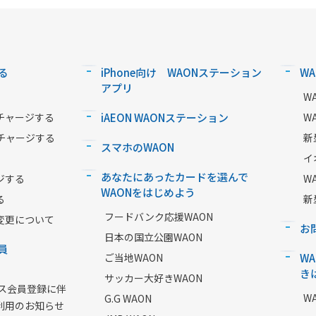
る
iPhone向け WAONステーション
W
アプリ
W
チャージする
iAEON WAONステーション
W
チャージする
新
スマホのWAON
イ
あなたにあったカードを選んで
ジする
W
WAONをはじめよう
る
新
フードバンク応援WAON
変更について
お
日本の国立公園WAON
員
ご当地WAON
W
き
サッカー大好きWAON
ービス会員登録に伴
W
G.G WAON
利用のお知らせ