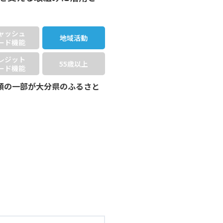
ャッシュ
地域活動
ード機能
レジット
55歳以上
ード機能
額の一部が大分県のふるさと