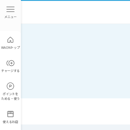
WAONトップ
チャージ
する
ポイント
を
ためる・使う
使えるお店