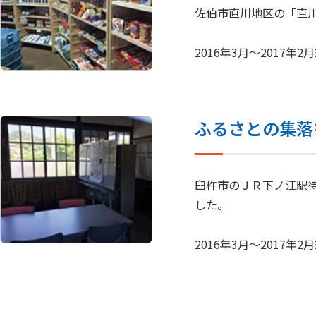
佐伯市直川地区の「直
2016年3月～2017
ふるさとの集落
臼杵市のＪＲ下ノ江駅
した。
2016年3月～2017