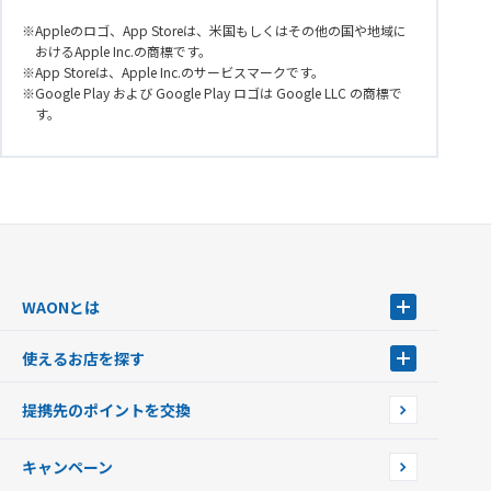
Appleのロゴ、App Storeは、米国もしくはその他の国や地域に
おけるApple Inc.の商標です。
App Storeは、Apple Inc.のサービスマークです。
Google Play および Google Play ロゴは Google LLC の商標で
す。
WAONとは
WAONとは
使えるお店を探す
WAONを申込む
使えるお店を探す
WAONの基本
提携先のポイントを交換
店舗検索
インターネット上でのお買い物について（ネット決済）
WAONで使えるネットショップ・サービスを探す
キャンペーン
イオン銀行ATM設置場所