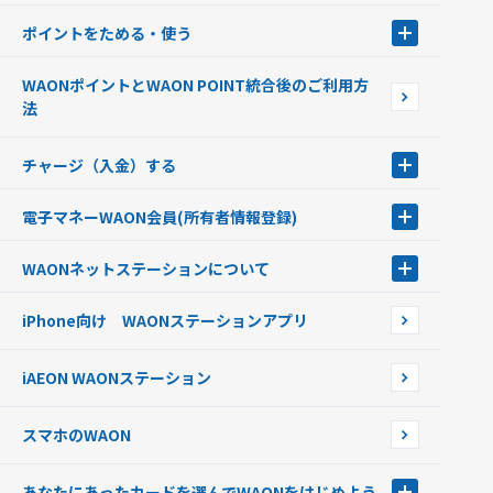
ポイントをためる・使う
ポイントをためる・使う
WAONポイントとWAON POINT統合後のご利用方
ポイントの有効期限について
法
チャージ（入金）する
チャージ（入金）する
電子マネーWAON会員
(所有者情報登録)
現金でチャージする
電子マネーWAON会員
クレジットカードでチャージする
WAONネットステーション
について
WAON POINTサービス会員登録に伴う個人データの共同利用のお知
銀行口座・ATMからチャージする
WAONネットステーション
らせ
オートチャージ
iPhone向け WAONステーションアプリ
WAONネットステーションWAON端末について
ポイントからチャージする
外貨からチャージする
iAEON WAONステーション
チャージ上限金額の変更について
スマホのWAON
あなたにあったカードを選んでWAONをはじめよう