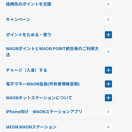
使えるお店を探す
WAONの基本
提携先のポイントを交換
店舗検索
インターネット上でのお買い物について（ネット決済）
WAONで使えるネットショップ・サービスを探す
キャンペーン
イオン銀行ATM設置場所
ポイントをためる・使う
ポイントをためる・使う
WAONポイントとWAON POINT統合後のご利用方
ポイントの有効期限について
法
チャージ（入金）する
チャージ（入金）する
電子マネーWAON会員
(所有者情報登録)
現金でチャージする
電子マネーWAON会員
クレジットカードでチャージする
WAONネットステーション
について
WAON POINTサービス会員登録に伴う個人データの共同利用のお知
銀行口座・ATMからチャージする
WAONネットステーション
らせ
オートチャージ
iPhone向け WAONステーションアプリ
WAONネットステーションWAON端末について
ポイントからチャージする
外貨からチャージする
iAEON WAONステーション
チャージ上限金額の変更について