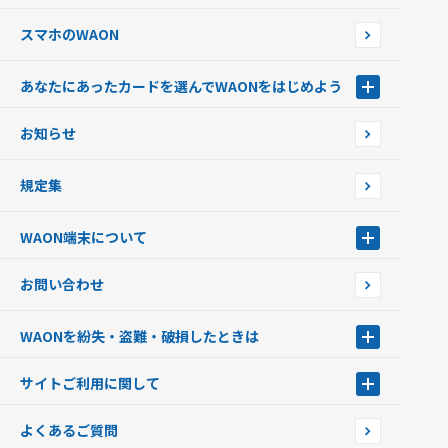
スマホのWAON
あなたにあったカードを選んでWAONをはじめよう
あなたにあったカードを選んでWAONをはじめよう
お知らせ
フードバンク応援WAON
日本の国立公園WAON
規定集
ご当地WAON
サッカー大好きWAON
WAON端末について
G.G WAON
JMB WAON
WAON端末について
お問い合わせ
WAONカード・WAONカードプラス
WAONネットステーション
キャッシュカード一体型・クレジットカード一体型
WAONステーション
WAONを紛失・盗難・破損したときは
モバイルWAON
新型WAONステーション
Apple PayのWAON
イオン銀行ATM
WAONを紛失・盗難・破損したときは
サイトご利用に関して
提携WAONカード
WAONチャージャーmini
WAONカードの拾得について
新型WAONチャージ機
サイトご利用に関して
よくあるご質問
企業情報