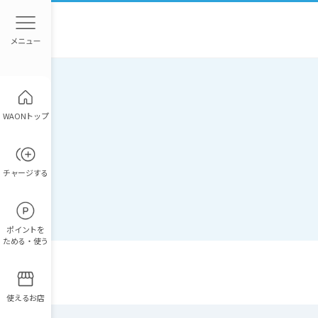
WAONトップ
チャージ
する
ポイント
を
ためる・使う
使えるお店