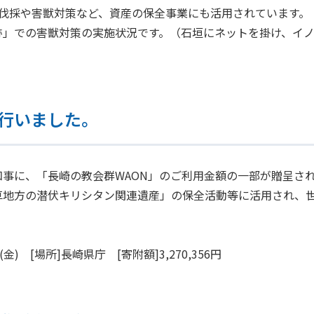
・伐採や害獣対策など、資産の保全事業にも活用されています。
跡」での害獣対策の実施状況です。（石垣にネットを掛け、イ
行いました。
事に、「長崎の教会群WAON」のご利用金額の一部が贈呈さ
草地方の潜伏キリシタン関連遺産」の保全活動等に活用され、
(金) [場所]長崎県庁 [寄附額]3,270,356円