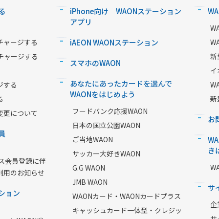
る
iPhone向け WAONステーション
W
アプリ
W
チャージする
iAEON WAONステーション
W
チャージする
新
スマホのWAON
イ
あなたにあったカードを選んで
ジする
W
WAONをはじめよう
る
新
フードバンク応援WAON
変更について
お
日本の国立公園WAON
員
ご当地WAON
W
き
サッカー大好きWAON
ービス会員登録に伴
W
G.G WAON
利用のお知らせ
JMB WAON
サ
ション
WAONカード・WAONカードプラス
企
キャッシュカード一体型・クレジッ
サ