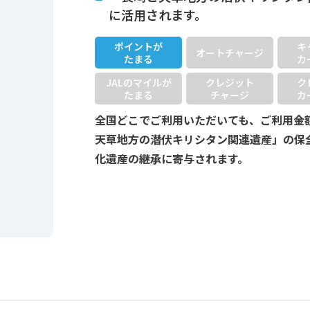
に活用されます。
ポイントが
キ
オートチャージ
たまる
カ
JALのマイルが
クレジット
ク
たまる
チャージ
カ
全国どこでご利用いただいても、ご利用金
天草地方の潜伏キリシタン関連遺産」の保
化遺産の継承に寄与されます。