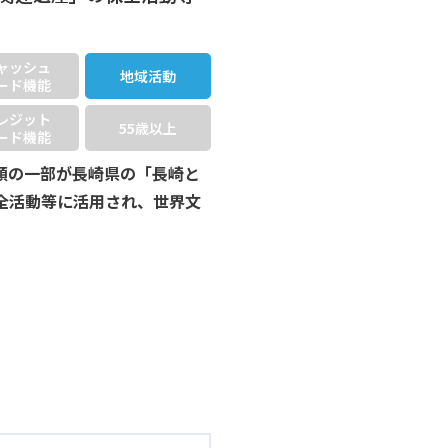
ャッシュ
地域活動
ード機能
レジット
55歳以上
ード機能
額の一部が長崎県の「長崎と
全活動等に活用され、世界文