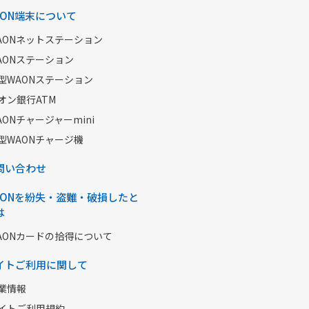
AON端末について
AONネットステーション
AONステーション
型WAONステーション
オン銀行ATM
AONチャージャーmini
型WAONチャージ機
問い合わせ
AONを紛失・盗難・破損したと
は
AONカードの拾得について
イトご利用に関して
業情報
イトご利用規約