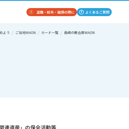
盗難・紛失・破損の際に
よくあるご質問
じめよう
ご当地WAON
カード一覧
長崎の教会群WAON
関連遺産」の保全活動等