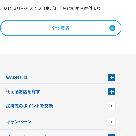
2021年3月～2022年2月末ご利用分に対する寄付より
全て見る
WAONとは
WAONとは
使えるお店を探す
WAONを申込む
使えるお店を探す
WAONの基本
提携先のポイントを交換
店舗検索
インターネット上でのお買い物について（ネット決済）
WAONで使えるネットショップ・サービスを探す
キャンペーン
イオン銀行ATM設置場所