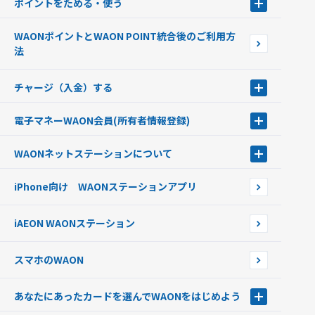
ポイントをためる・使う
ポイントをためる・使う
WAONポイントとWAON POINT統合後のご利用方
ポイントの有効期限について
法
チャージ（入金）する
チャージ（入金）する
電子マネーWAON会員
(所有者情報登録)
現金でチャージする
電子マネーWAON会員
クレジットカードでチャージする
WAONネットステーション
について
WAON POINTサービス会員登録に伴う個人データの共同利用のお知
銀行口座・ATMからチャージする
WAONネットステーション
らせ
オートチャージ
iPhone向け WAONステーションアプリ
WAONネットステーションWAON端末について
ポイントからチャージする
外貨からチャージする
iAEON WAONステーション
チャージ上限金額の変更について
スマホのWAON
あなたにあったカードを選んでWAONをはじめよう