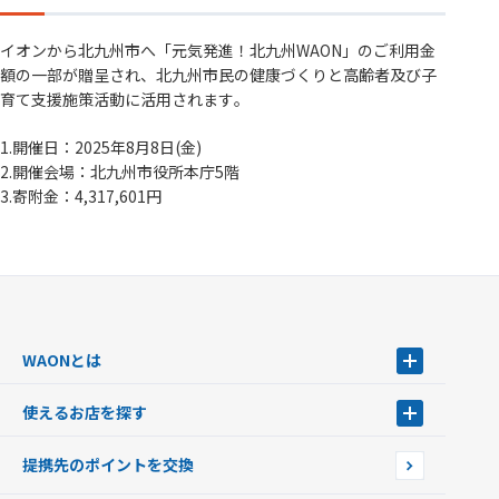
イオンから北九州市へ「元気発進！北九州WAON」のご利用金
額の一部が贈呈され、北九州市民の健康づくりと高齢者及び子
育て支援施策活動に活用されます｡
1.開催日：2025年8月8日(金)
2.開催会場：北九州市役所本庁5階
3.寄附金：4,317,601円
WAONとは
WAONとは
使えるお店を探す
WAONを申込む
使えるお店を探す
WAONの基本
提携先のポイントを交換
店舗検索
インターネット上でのお買い物について（ネット決済）