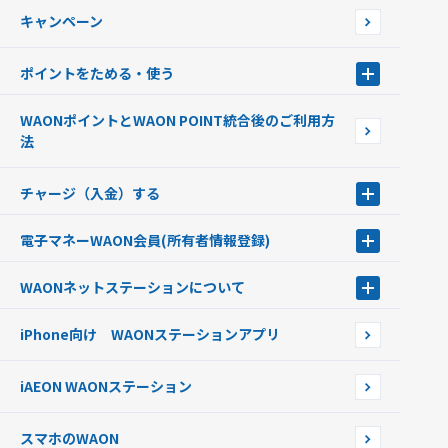
WAONで使えるネットショップ・サービスを探す
キャンペーン
イオン銀行ATM設置場所
ポイントをためる・使う
ポイントをためる・使う
WAONポイントとWAON POINT統合後のご利用方
ポイントの有効期限について
法
チャージ（入金）する
チャージ（入金）する
電子マネーWAON会員
(所有者情報登録)
現金でチャージする
電子マネーWAON会員
クレジットカードでチャージする
WAONネットステーション
について
WAON POINTサービス会員登録に伴う個人データの共同利用のお知
銀行口座・ATMからチャージする
WAONネットステーション
らせ
オートチャージ
iPhone向け WAONステーションアプリ
WAONネットステーションWAON端末について
ポイントからチャージする
外貨からチャージする
iAEON WAONステーション
チャージ上限金額の変更について
スマホのWAON