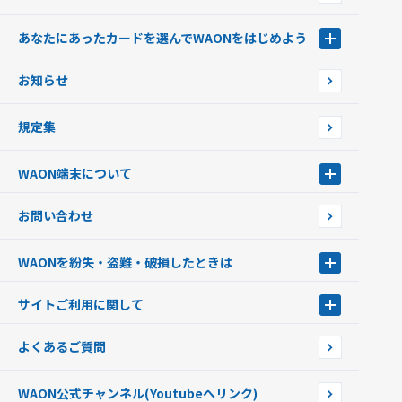
あなたにあったカードを選んでWAONをはじめよう
あなたにあったカードを選んでWAONをはじめよう
お知らせ
フードバンク応援WAON
日本の国立公園WAON
規定集
ご当地WAON
サッカー大好きWAON
WAON端末について
G.G WAON
JMB WAON
WAON端末について
お問い合わせ
WAONカード・WAONカードプラス
WAONネットステーション
キャッシュカード一体型・クレジットカード一体型
WAONステーション
WAONを紛失・盗難・破損したときは
モバイルWAON
新型WAONステーション
Apple PayのWAON
イオン銀行ATM
WAONを紛失・盗難・破損したときは
サイトご利用に関して
提携WAONカード
WAONチャージャーmini
WAONカードの拾得について
新型WAONチャージ機
サイトご利用に関して
よくあるご質問
企業情報
サイトご利用規約
WAON公式チャンネル
(Youtubeへリンク)