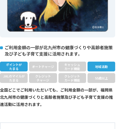
ご利用金額の一部が北九州市の健康づくりや高齢者施策
及び子ども子育て支援に活用されます。
ポイントが
キャッシュ
オートチャージ
地域活動
たまる
カード機能
JALのマイルが
クレジット
クレジット
55歳以上
たまる
チャージ
カード機能
全国どこでご利用いただいても、ご利用金額の一部が、福岡県
北九州市の健康づくりと高齢者施策及び子ども子育て支援の推
進活動に活用されます。