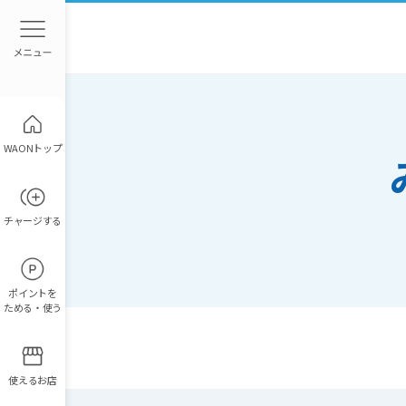
WAONトップ
チャージ
する
ポイント
を
ためる・使う
使えるお店