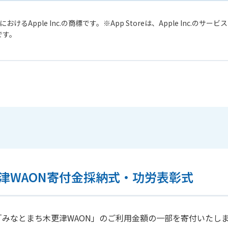
おけるApple Inc.の商標です。
App Storeは、Apple Inc.のサ
標です。
津WAON寄付金採納式・功労表彰式
みなとまち木更津WAON」のご利用金額の一部を寄付いたし