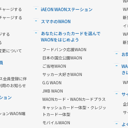
W
チャージする
iAEON WAONステーション
W
チャージする
新
スマホのWAON
イ
あなたにあったカードを選んで
ジする
W
WAONをはじめよう
る
新
フードバンク応援WAON
変更について
お
日本の国立公園WAON
員
ご当地WAON
W
き
サッカー大好きWAON
ービス会員登録に伴
W
G.G WAON
利用のお知らせ
JMB WAON
サ
ション
WAONカード・WAONカードプラス
企
キャッシュカード一体型・クレジッ
サ
ションWAON端
トカード一体型
モバイルWAON
よ