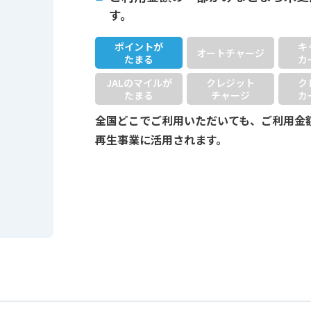
す。
ポイントが
キ
オートチャージ
たまる
カ
JALのマイルが
クレジット
ク
たまる
チャージ
カ
全国どこでご利用いただいても、ご利用金
再生事業に活用されます。