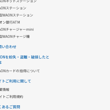
AONネットステーション
AONステーション
型WAONステーション
オン銀行ATM
AONチャージャーmini
型WAONチャージ機
問い合わせ
AONを紛失・盗難・破損したと
は
AONカードの拾得について
イトご利用に関して
業情報
イトご利用規約
くあるご質問