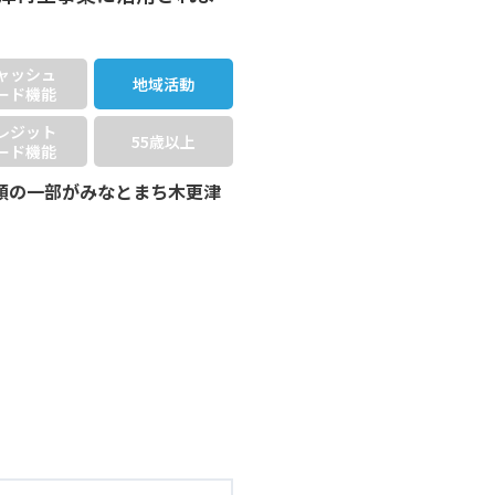
ャッシュ
地域活動
ード機能
レジット
55歳以上
ード機能
額の一部がみなとまち木更津