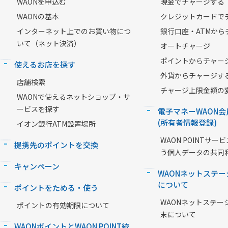
WAONを申込む
現金でチャージする
WAONの基本
クレジットカードで
インターネット上でのお買い物につ
銀行口座・ATMから
いて（ネット決済）
オートチャージ
ポイントからチャー
使えるお店を探す
外貨からチャージす
店舗検索
チャージ上限金額の
WAONで使えるネットショップ・サ
ービスを探す
電子マネーWAON会
(所有者情報登録)
イオン銀行ATM設置場所
WAON POINTサ
提携先のポイントを交換
う個人データの共同
キャンペーン
WAONネットステー
について
ポイントをためる・使う
WAONネットステー
ポイントの有効期限について
末について
WAONポイントとWAON POINT統