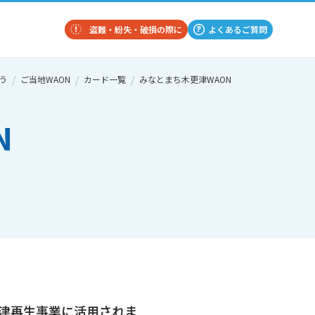
盗難・紛失・破損の際に
よくあるご質問
う
ご当地WAON
カード一覧
みなとまち木更津WAON
N
津再生事業に活用されま