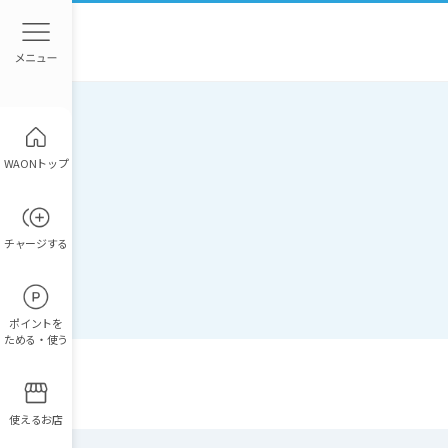
WAONトップ
チャージ
する
ポイント
を
ためる・使う
使えるお店