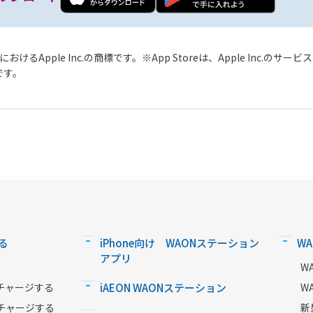
おけるApple Inc.の商標です。
App Storeは、Apple Inc.のサ
標です。
る
iPhone向け WAONステーション
W
アプリ
W
チャージする
iAEON WAONステーション
W
チャージする
新