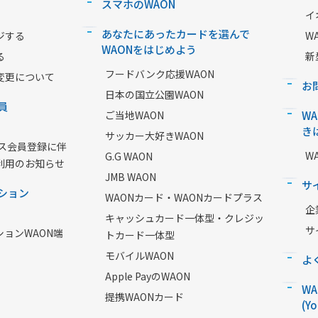
スマホのWAON
イ
あなたにあったカードを選んで
ジする
W
WAONをはじめよう
る
新
フードバンク応援WAON
変更について
お
日本の国立公園WAON
員
ご当地WAON
W
き
サッカー大好きWAON
ービス会員登録に伴
W
G.G WAON
利用のお知らせ
JMB WAON
サ
ション
WAONカード・WAONカードプラス
企
キャッシュカード一体型・クレジッ
サ
ションWAON端
トカード一体型
モバイルWAON
よ
Apple PayのWAON
W
提携WAONカード
(Y