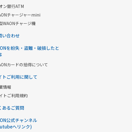
オン銀行ATM
AONチャージャーmini
型WAONチャージ機
問い合わせ
AONを紛失・盗難・破損したと
は
AONカードの拾得について
イトご利用に関して
業情報
イトご利用規約
くあるご質問
AON公式チャンネル
outubeへリンク)