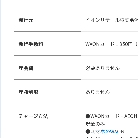
発行元
イオンリテール株式会
発行手数料
WAONカード：350
年会費
必要ありません
年齢制限
ありません
チャージ方法
●WAONカード・AEON
現金のみ
●
スマホのWAON