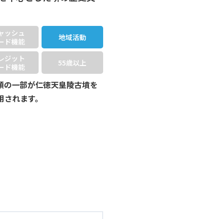
ャッシュ
地域活動
ード機能
レジット
55歳以上
ード機能
額の一部が仁徳天皇陵古墳を
用されます。