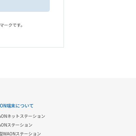
ービスマークです。
AON端末について
AONネットステーション
AONステーション
型WAONステーション