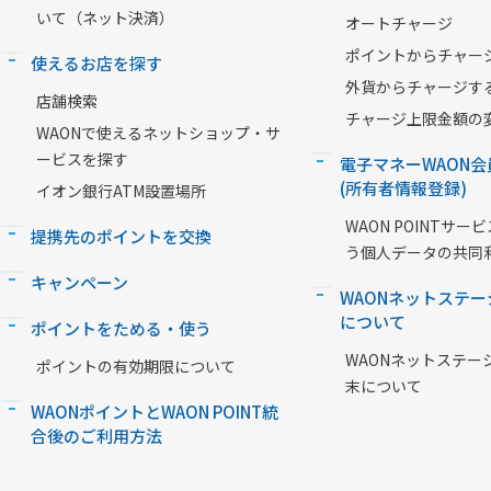
いて（ネット決済）
オートチャージ
ポイントからチャー
使えるお店を探す
外貨からチャージす
店舗検索
チャージ上限金額の
WAONで使えるネットショップ・サ
ービスを探す
電子マネーWAON会
(所有者情報登録)
イオン銀行ATM設置場所
WAON POINTサ
提携先のポイントを交換
う個人データの共同
キャンペーン
WAONネットステー
について
ポイントをためる・使う
WAONネットステー
ポイントの有効期限について
末について
WAONポイントとWAON POINT統
合後のご利用方法