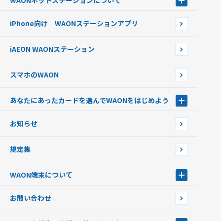
WAONネットステーション
について
WAON POINTサービス会員登録に伴う個人データの共同利用のお知
銀行口座・ATMからチャージする
WAONネットステーション
らせ
オートチャージ
iPhone向け WAONステーションアプリ
WAONネットステーションWAON端末について
ポイントからチャージする
外貨からチャージする
iAEON WAONステーション
チャージ上限金額の変更について
スマホのWAON
あなたにあったカードを選んでWAONをはじめよう
あなたにあったカードを選んでWAONをはじめよう
お知らせ
フードバンク応援WAON
日本の国立公園WAON
規定集
ご当地WAON
サッカー大好きWAON
WAON端末について
G.G WAON
JMB WAON
WAON端末について
お問い合わせ
WAONカード・WAONカードプラス
WAONネットステーション
キャッシュカード一体型・クレジットカード一体型
WAONステーション