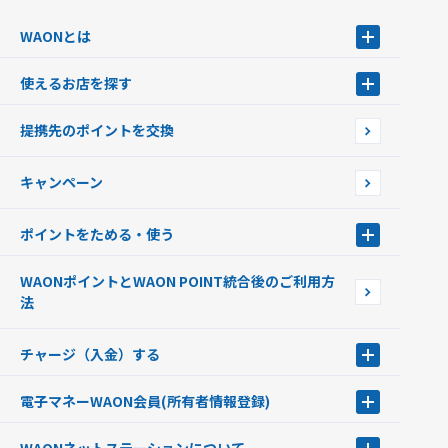
WAONとは
WAONとは
使えるお店を探す
WAONを申込む
使えるお店を探す
WAONの基本
提携先のポイントを交換
店舗検索
インターネット上でのお買い物について（ネット決済）
WAONで使えるネットショップ・サービスを探す
キャンペーン
イオン銀行ATM設置場所
ポイントをためる・使う
ポイントをためる・使う
WAONポイントとWAON POINT統合後のご利用方
ポイントの有効期限について
法
チャージ（入金）する
チャージ（入金）する
電子マネーWAON会員
(所有者情報登録)
現金でチャージする
電子マネーWAON会員
クレジットカードでチャージする