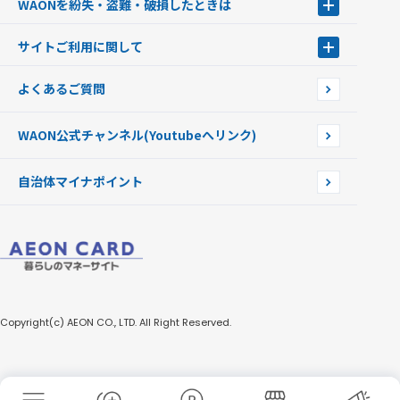
WAONを紛失・盗難・破損したときは
モバイルWAON
新型WAONステーション
Apple PayのWAON
イオン銀行ATM
WAONを紛失・盗難・破損したときは
サイトご利用に関して
提携WAONカード
WAONチャージャーmini
WAONカードの拾得について
新型WAONチャージ機
サイトご利用に関して
よくあるご質問
企業情報
サイトご利用規約
WAON公式チャンネル
(Youtubeへリンク)
自治体マイナポイント
Copyright(c) AEON CO., LTD. All Right Reserved.