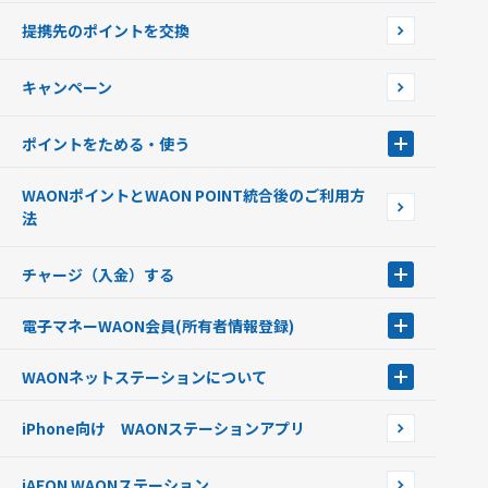
使えるお店を探す
WAONの基本
提携先のポイントを交換
店舗検索
インターネット上でのお買い物について（ネット決済）
WAONで使えるネットショップ・サービスを探す
キャンペーン
イオン銀行ATM設置場所
ポイントをためる・使う
ポイントをためる・使う
WAONポイントとWAON POINT統合後のご利用方
ポイントの有効期限について
法
チャージ（入金）する
チャージ（入金）する
電子マネーWAON会員
(所有者情報登録)
現金でチャージする
電子マネーWAON会員
クレジットカードでチャージする
WAONネットステーション
について
WAON POINTサービス会員登録に伴う個人データの共同利用のお知
銀行口座・ATMからチャージする
WAONネットステーション
らせ
オートチャージ
iPhone向け WAONステーションアプリ
WAONネットステーションWAON端末について
ポイントからチャージする
外貨からチャージする
iAEON WAONステーション