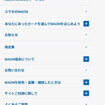
チャージ上限金額の変更について
スマホのWAON
あなたにあったカードを選んでWAONをはじめよう
あなたにあったカードを選んでWAONをはじめよう
お知らせ
フードバンク応援WAON
日本の国立公園WAON
規定集
ご当地WAON
サッカー大好きWAON
WAON端末について
G.G WAON
JMB WAON
WAON端末について
お問い合わせ
WAONカード・WAONカードプラス
WAONネットステーション
キャッシュカード一体型・クレジットカード一体型
WAONステーション
WAONを紛失・盗難・破損したときは
モバイルWAON
新型WAONステーション
Apple PayのWAON
イオン銀行ATM
WAONを紛失・盗難・破損したときは
サイトご利用に関して
提携WAONカード
WAONチャージャーmini
WAONカードの拾得について
新型WAONチャージ機
サイトご利用に関して
よくあるご質問