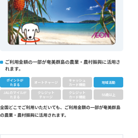
ご利用金額の一部が奄美群島の農業・農村振興に活用さ
れます。
ポイントが
キャッシュ
オートチャージ
地域活動
たまる
カード機能
JALのマイルが
クレジット
クレジット
55歳以上
たまる
チャージ
カード機能
全国どこでご利用いただいても、ご利用金額の一部が奄美群島
の農業・農村振興に活用されます。