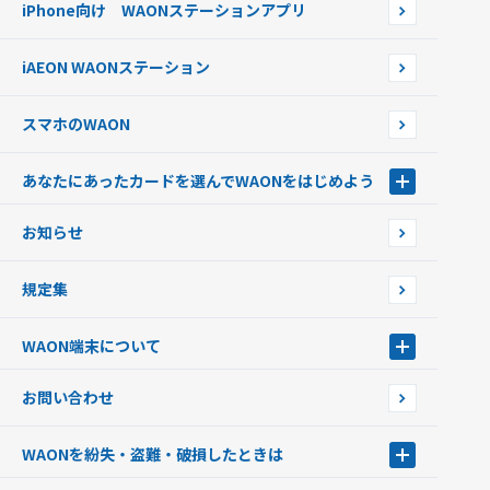
iPhone向け WAONステーションアプリ
WAONネットステーションWAON端末について
ポイントからチャージする
外貨からチャージする
iAEON WAONステーション
チャージ上限金額の変更について
スマホのWAON
あなたにあったカードを選んでWAONをはじめよう
あなたにあったカードを選んでWAONをはじめよう
お知らせ
フードバンク応援WAON
日本の国立公園WAON
規定集
ご当地WAON
サッカー大好きWAON
WAON端末について
G.G WAON
JMB WAON
WAON端末について
お問い合わせ
WAONカード・WAONカードプラス
WAONネットステーション
キャッシュカード一体型・クレジットカード一体型
WAONステーション
WAONを紛失・盗難・破損したときは
モバイルWAON
新型WAONステーション
Apple PayのWAON
イオン銀行ATM