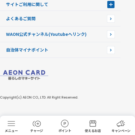
WAONを紛失・盗難・破損したときは
サイトご利用に関して
提携WAONカード
WAONチャージャーmini
WAONカードの拾得について
新型WAONチャージ機
サイトご利用に関して
よくあるご質問
企業情報
サイトご利用規約
WAON公式チャンネル
(Youtubeへリンク)
自治体マイナポイント
Copyright(c) AEON CO., LTD. All Right Reserved.
チャージ
ポイント
使えるお店
キャンペーン