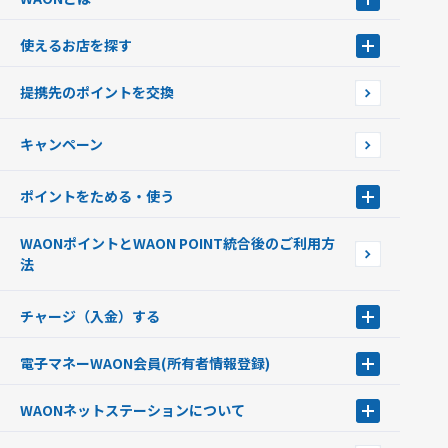
WAONとは
使えるお店を探す
WAONを申込む
使えるお店を探す
WAONの基本
提携先のポイントを交換
店舗検索
インターネット上でのお買い物について（ネット決済）
WAONで使えるネットショップ・サービスを探す
キャンペーン
イオン銀行ATM設置場所
ポイントをためる・使う
ポイントをためる・使う
WAONポイントとWAON POINT統合後のご利用方
ポイントの有効期限について
法
チャージ（入金）する
チャージ（入金）する
電子マネーWAON会員
(所有者情報登録)
現金でチャージする
電子マネーWAON会員
クレジットカードでチャージする
WAONネットステーション
について
WAON POINTサービス会員登録に伴う個人データの共同利用のお知
銀行口座・ATMからチャージする
WAONネットステーション
らせ
オートチャージ