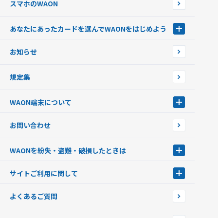
スマホのWAON
あなたにあったカードを選んでWAONをはじめよう
あなたにあったカードを選んでWAONをはじめよう
お知らせ
フードバンク応援WAON
日本の国立公園WAON
規定集
ご当地WAON
サッカー大好きWAON
WAON端末について
G.G WAON
JMB WAON
WAON端末について
お問い合わせ
WAONカード・WAONカードプラス
WAONネットステーション
キャッシュカード一体型・クレジットカード一体型
WAONステーション
WAONを紛失・盗難・破損したときは
モバイルWAON
新型WAONステーション
Apple PayのWAON
イオン銀行ATM
WAONを紛失・盗難・破損したときは
サイトご利用に関して
提携WAONカード
WAONチャージャーmini
WAONカードの拾得について
新型WAONチャージ機
サイトご利用に関して
よくあるご質問
企業情報
サイトご利用規約