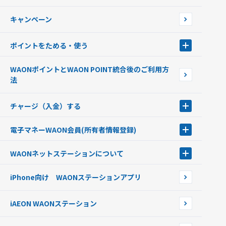
WAONで使えるネットショップ・サービスを探す
キャンペーン
イオン銀行ATM設置場所
ポイントをためる・使う
ポイントをためる・使う
WAONポイントとWAON POINT統合後のご利用方
ポイントの有効期限について
法
チャージ（入金）する
チャージ（入金）する
電子マネーWAON会員
(所有者情報登録)
現金でチャージする
電子マネーWAON会員
クレジットカードでチャージする
WAONネットステーション
について
WAON POINTサービス会員登録に伴う個人データの共同利用のお知
銀行口座・ATMからチャージする
WAONネットステーション
らせ
オートチャージ
iPhone向け WAONステーションアプリ
WAONネットステーションWAON端末について
ポイントからチャージする
外貨からチャージする
iAEON WAONステーション
チャージ上限金額の変更について