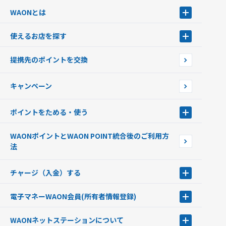
WAONとは
WAONとは
使えるお店を探す
WAONを申込む
使えるお店を探す
WAONの基本
提携先のポイントを交換
店舗検索
インターネット上でのお買い物について（ネット決済）
WAONで使えるネットショップ・サービスを探す
キャンペーン
イオン銀行ATM設置場所
ポイントをためる・使う
ポイントをためる・使う
WAONポイントとWAON POINT統合後のご利用方
ポイントの有効期限について
法
チャージ（入金）する
チャージ（入金）する
電子マネーWAON会員
(所有者情報登録)
現金でチャージする
電子マネーWAON会員
クレジットカードでチャージする
WAONネットステーション
について
WAON POINTサービス会員登録に伴う個人データの共同利用のお知