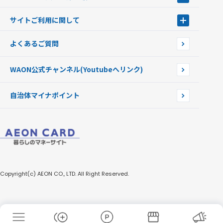
新型WAONステーション
Apple PayのWAON
イオン銀行ATM
WAONを紛失・盗難・破損したときは
サイトご利用に関して
提携WAONカード
WAONチャージャーmini
WAONカードの拾得について
新型WAONチャージ機
サイトご利用に関して
よくあるご質問
企業情報
サイトご利用規約
WAON公式チャンネル
(Youtubeへリンク)
自治体マイナポイント
Copyright(c) AEON CO., LTD. All Right Reserved.