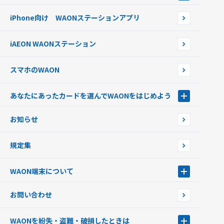
銀行口座・ATMからチャージする
WAONネットステーション
らせ
オートチャージ
iPhone向け WAONステーションアプリ
WAONネットステーションWAON端末について
ポイントからチャージする
外貨からチャージする
iAEON WAONステーション
チャージ上限金額の変更について
スマホのWAON
あなたにあったカードを選んでWAONをはじめよう
あなたにあったカードを選んでWAONをはじめよう
お知らせ
フードバンク応援WAON
日本の国立公園WAON
規定集
ご当地WAON
サッカー大好きWAON
WAON端末について
G.G WAON
JMB WAON
WAON端末について
お問い合わせ
WAONカード・WAONカードプラス
WAONネットステーション
キャッシュカード一体型・クレジットカード一体型
WAONステーション
WAONを紛失・盗難・破損したときは
モバイルWAON