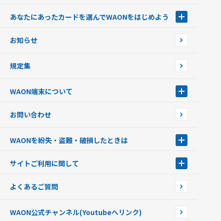
あなたにあったカードを選んでWAONをはじめよう
あなたにあったカードを選んでWAONをはじめよう
お知らせ
フードバンク応援WAON
日本の国立公園WAON
規定集
ご当地WAON
サッカー大好きWAON
WAON端末について
G.G WAON
JMB WAON
WAON端末について
お問い合わせ
WAONカード・WAONカードプラス
WAONネットステーション
キャッシュカード一体型・クレジットカード一体型
WAONステーション
WAONを紛失・盗難・破損したときは
モバイルWAON
新型WAONステーション
Apple PayのWAON
イオン銀行ATM
WAONを紛失・盗難・破損したときは
サイトご利用に関して
提携WAONカード
WAONチャージャーmini
WAONカードの拾得について
新型WAONチャージ機
サイトご利用に関して
よくあるご質問
企業情報
サイトご利用規約
WAON公式チャンネル
(Youtubeへリンク)