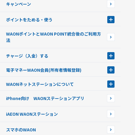
キャンペーン
イオン銀行ATM設置場所
ポイントをためる・使う
ポイントをためる・使う
WAONポイントとWAON POINT統合後のご利用方
ポイントの有効期限について
法
チャージ（入金）する
チャージ（入金）する
電子マネーWAON会員
(所有者情報登録)
現金でチャージする
電子マネーWAON会員
クレジットカードでチャージする
WAONネットステーション
について
WAON POINTサービス会員登録に伴う個人データの共同利用のお知
銀行口座・ATMからチャージする
WAONネットステーション
らせ
オートチャージ
iPhone向け WAONステーションアプリ
WAONネットステーションWAON端末について
ポイントからチャージする
外貨からチャージする
iAEON WAONステーション
チャージ上限金額の変更について
スマホのWAON