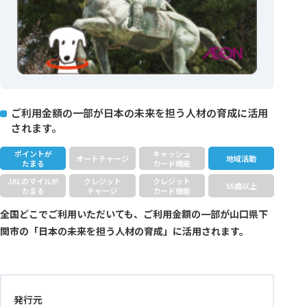
ご利用金額の一部が日本の未来を担う人材の育成に活用
されます。
ポイントが
キャッシュ
オートチャージ
地域活動
たまる
カード機能
JALのマイルが
クレジット
クレジット
55歳以上
たまる
チャージ
カード機能
全国どこでご利用いただいても、ご利用金額の一部が山口県下
関市の「日本の未来を担う人材の育成」に活用されます。
発行元