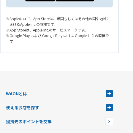
Appleのロゴ、App Storeは、米国もしくはその他の国や地域に
おけるApple Inc.の商標です。
App Storeは、Apple Inc.のサービスマークです。
Google Play および Google Play ロゴは Google LLC の商標で
す。
WAONとは
WAONとは
使えるお店を探す
WAONを申込む
使えるお店を探す
WAONの基本
提携先のポイントを交換
店舗検索
インターネット上でのお買い物について（ネット決済）
WAONで使えるネットショップ・サービスを探す