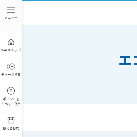
WAONトップ
エ
チャージ
する
ポイント
を
ためる・使う
使えるお店