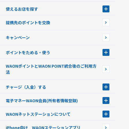
WAONとは
使えるお店を探す
WAONを申込む
使えるお店を探す
WAONの基本
提携先のポイントを交換
店舗検索
インターネット上でのお買い物について（ネット決済）
WAONで使えるネットショップ・サービスを探す
キャンペーン
イオン銀行ATM設置場所
ポイントをためる・使う
ポイントをためる・使う
WAONポイントとWAON POINT統合後のご利用方
ポイントの有効期限について
法
チャージ（入金）する
チャージ（入金）する
電子マネーWAON会員
(所有者情報登録)
現金でチャージする
電子マネーWAON会員
クレジットカードでチャージする
WAONネットステーション
について
WAON POINTサービス会員登録に伴う個人データの共同利用のお知
銀行口座・ATMからチャージする
WAONネットステーション
らせ
オートチャージ
iPhone向け WAONステーションアプリ