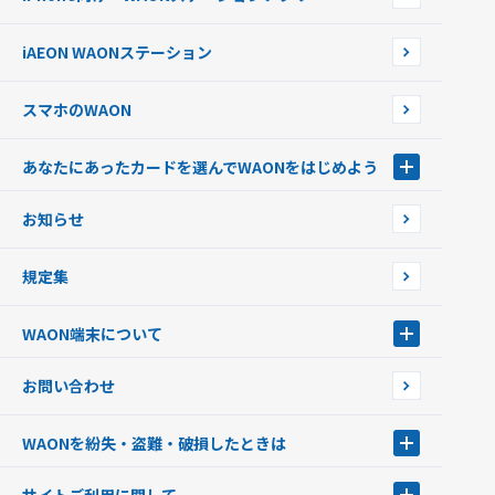
WAONネットステーションWAON端末について
ポイントからチャージする
外貨からチャージする
iAEON WAONステーション
チャージ上限金額の変更について
スマホのWAON
あなたにあったカードを選んでWAONをはじめよう
あなたにあったカードを選んでWAONをはじめよう
お知らせ
フードバンク応援WAON
日本の国立公園WAON
規定集
ご当地WAON
サッカー大好きWAON
WAON端末について
G.G WAON
JMB WAON
WAON端末について
お問い合わせ
WAONカード・WAONカードプラス
WAONネットステーション
キャッシュカード一体型・クレジットカード一体型
WAONステーション
WAONを紛失・盗難・破損したときは
モバイルWAON
新型WAONステーション
Apple PayのWAON
イオン銀行ATM
WAONを紛失・盗難・破損したときは
サイトご利用に関して